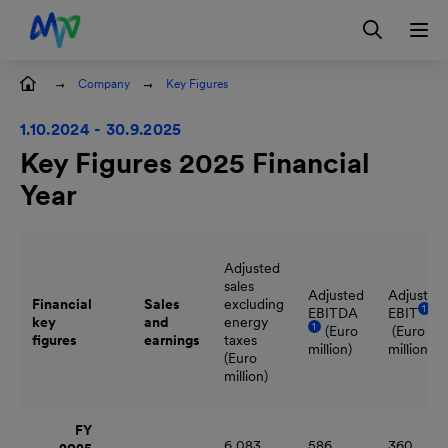
Skip to main navigation
Skip to content
Skip to footer
Company
Key Figures
Contact
DE
1.10.2024 - 30.9.2025
Key Figures 2025 Financial
Year
Adjusted
sales
Adjusted
Adjusted
Financial
Sales
excluding
Tool
1
EBITDA
EBIT
key
and
energy
Tooltip
1
(Euro
(Euro
figures
earnings
taxes
million)
million)
(Euro
million)
FY
6,083
586
360