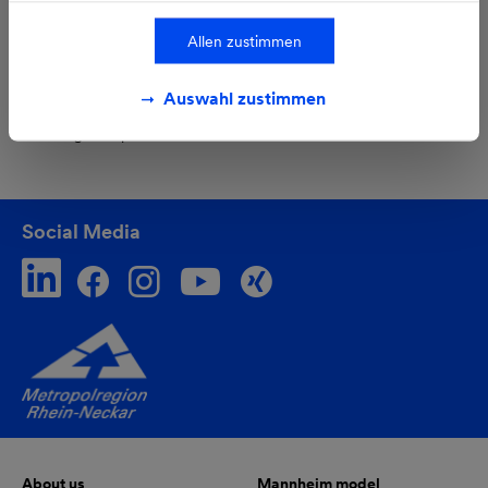
(41 MW)/30 September 2024 (28 MW)
Tooltip
8
Including electricity generation volumes from wind turbines
Allen zustimmen
for repowering at 30 September 2025
(46 million kWh)/ 30 September 2024 (33 million kWh)
Auswahl zustimmen
Tooltip
9
Heat from biomass, biogas and energy from waste plants,
including RDF plants
Social Media
About us
Mannheim model