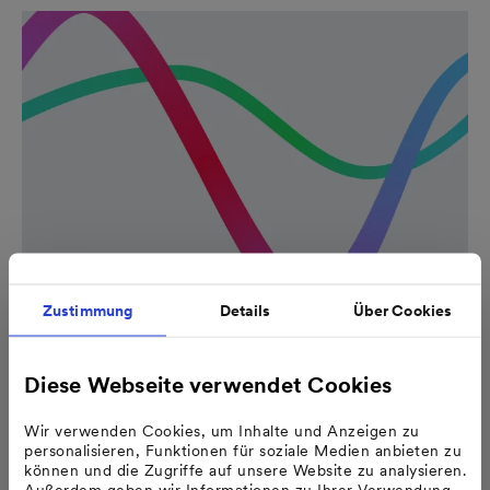
Zustimmung
Details
Über Cookies
12. Februar 2026 | MVV
MVV starts 2026 financial year as planned
Diese Webseite verwendet Cookies
MVV Energie AG (ISIN: DE000A0H52F5; WKN:
A0H52F) began the 2026 financial year as expected. In
Wir verwenden Cookies, um Inhalte und Anzeigen zu
the first quarter (1 October 2025 – 31 December
personalisieren, Funktionen für soziale Medien anbieten zu
2025…
können und die Zugriffe auf unsere Website zu analysieren.
Außerdem geben wir Informationen zu Ihrer Verwendung