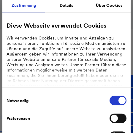
Anlagenplanung und viele spannende Beiträge warten
Zustimmung
Details
Über Cookies
auf Sie!
Zu unseren Ratgebern
Diese Webseite verwendet Cookies
Wir verwenden Cookies, um Inhalte und Anzeigen zu
personalisieren, Funktionen für soziale Medien anbieten zu
können und die Zugriffe auf unsere Website zu analysieren.
Außerdem geben wir Informationen zu Ihrer Verwendung
unserer Website an unsere Partner für soziale Medien,
Werbung und Analysen weiter. Unsere Partner führen diese
Ihr Zuhause. Ihre Energie.
Informationen möglicherweise mit weiteren Daten
zusammen, die Sie ihnen bereitgestellt haben oder die sie
im Rahmen Ihrer Nutzung der Dienste gesammelt haben.
Die Energiewende beginnt dort, wo Sie sich am wohlsten
Bzgl. einer Datenweitergabe außerhalb der EU oder eines
fühlen: zuhause. MVV begleitet Sie dabei mit Lösungen,
sicheren Drittlands weisen wir darauf hin, dass Sie nur
Einwilligungsauswahl
erfolgt, wenn Sie uns dazu Ihre Einwilligung erteilt haben
die zu Ihnen passen.
Notwendig
und dass die Verarbeitung der Daten im Einklang mit den
Feststellungen aus dem Gerichtsurteil des Europäischen
Gerichtshofes vom 16.07.2020 (Fall C-311/18), sogenanntes
ife
Energiemanagementsystem
P
Schrems II Urteil steht.
Präferenzen
Weitere Informationen finden Sie in unseren
Datenschutzhinweisen
.