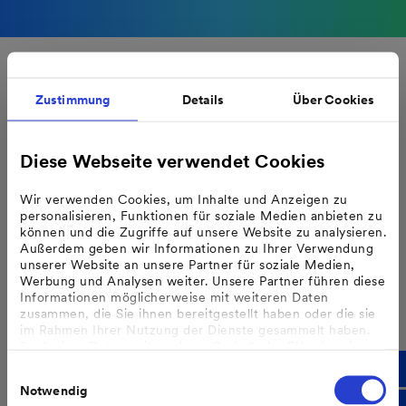
Zustimmung
Details
Über Cookies
Diese Webseite verwendet Cookies
Wir verwenden Cookies, um Inhalte und Anzeigen zu
personalisieren, Funktionen für soziale Medien anbieten zu
können und die Zugriffe auf unsere Website zu analysieren.
Außerdem geben wir Informationen zu Ihrer Verwendung
unserer Website an unsere Partner für soziale Medien,
Werbung und Analysen weiter. Unsere Partner führen diese
Informationen möglicherweise mit weiteren Daten
zusammen, die Sie ihnen bereitgestellt haben oder die sie
Photovoltaik
im Rahmen Ihrer Nutzung der Dienste gesammelt haben.
Bzgl. einer Datenweitergabe außerhalb der EU oder eines
Sie interessieren sich für eine Photovoltaikanlage,
sicheren Drittlands weisen wir darauf hin, dass Sie nur
Einwilligungsauswahl
einen Batteriespeicher oder unsere neuen
erfolgt, wenn Sie uns dazu Ihre Einwilligung erteilt haben
Notwendig
und dass die Verarbeitung der Daten im Einklang mit den
Serviceangebote?