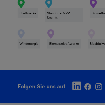
Stadtwerke
Standorte MVV
Biometh
Enamic
Windenergie
Biomassekraftwerke
Bioabfallv
Folgen Sie uns auf