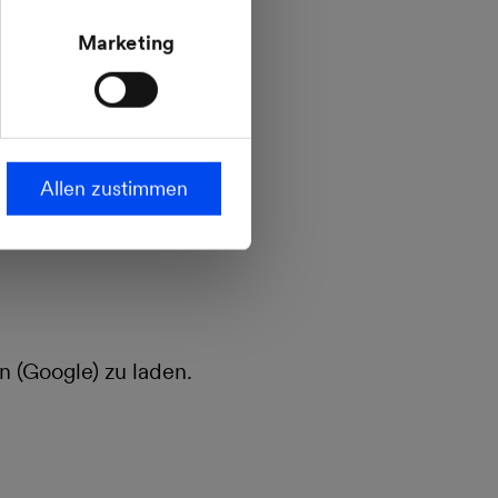
ropäischen
is (Platin-Status)
Marketing
steht.
t. Bei allem, was
ow-how unserer
und attraktive
Allen zustimmen
n (Google) zu laden.