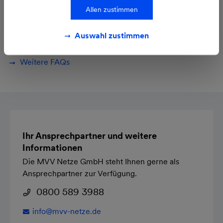
Allen zustimmen
An wen kann ich mich wenden, wenn ich Fragen
zum Einbau habe?
Auswahl zustimmen
Weitere FAQs
Ihr Ansprechpartner und weitere
Informationen
Die MVV Netze GmbH steht Ihnen gerne als
Ansprechpartner zur Verfügung.
0800 589 3988
info@
mvv-netze.de