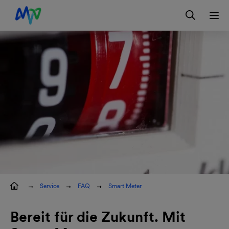
Zur Hauptnavigation springen
Zur Servicelasche springen
Zum Hauptinhalt springen
Zur Footernavigation springen
Login
Service
FAQ
Smart Meter
Bereit für die Zukunft. Mit