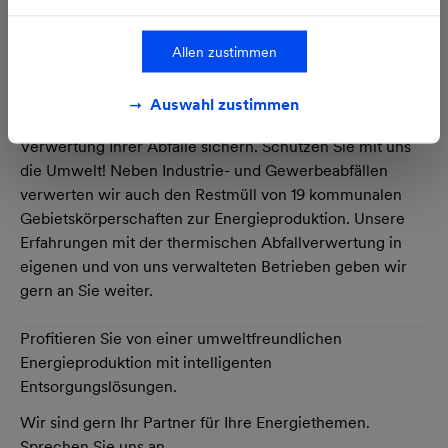
Abfallbehandlung. Ihre Abfallwirtschaft ist mit uns als
starkem Partner im Rücken langfristig gesichert.
Allen zustimmen
Gemeinsam mit Ihnen entwerfen wir Lösungen, die Ihren
individuellen Anforderungen entsprechen.
Auswahl zustimmen
Wir möchten damit eine zuverlässige und effiziente
Verwertung Ihrer Abfälle sichern. Schützen Sie mit uns
die Umwelt! Neben Industrie- und Gewerbeabfällen
verwerten wir auch den Restmüll von 19 kommunalen
Gebietskörperschaften zur Energieproduktion. Unsere
Erfahrungen mit der thermischen Abfallverwertung in
eigenen und von uns verwalteten Betrieben geben wir
gern an Sie weiter.
Profitieren Sie von einer umweltfreundlichen
Energieproduktion mit intelligenten
Entsorgungslösungen.
Wir sind gern Ihr Partner für Ihre Energiethemen.
Sprechen Sie uns an.