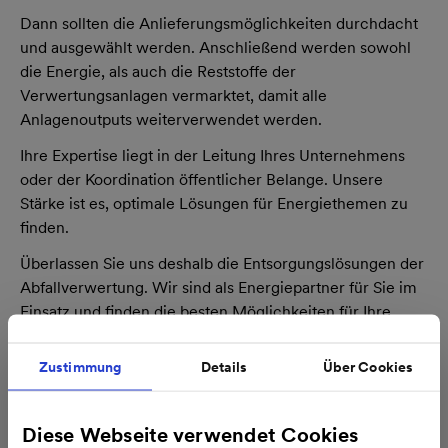
Dann sollten die Anlieferungsmöglichkeiten durchdacht
und ausgewählt werden. Anschließend werden sowohl
die Energie, als auch die Reststoffe der
Verwertungsanlagen vermarktet, damit alle
Anlagenoutputs weiterverwendet werden.
Ihre Expertise liegt in der Leitung Ihres Unternehmens
oder der Koordination öffentlicher Belange. Unsere
Stärke ist es, optimale Lösungen für Energiethemen zu
finden.
Überlassen Sie uns deshalb die Entsorgungslösungen der
Abfallverwertung. Wir sind als Energiepartner für Sie im
Einsatz und finden die besten Möglichkeiten für Ihre
Abfallwirtschaft. Kontaktieren Sie uns!
Zustimmung
Details
Über Cookies
Unsere Vorlage für Sie
Diese Webseite verwendet Cookies
Nutzen Sie unsere Vorlage für