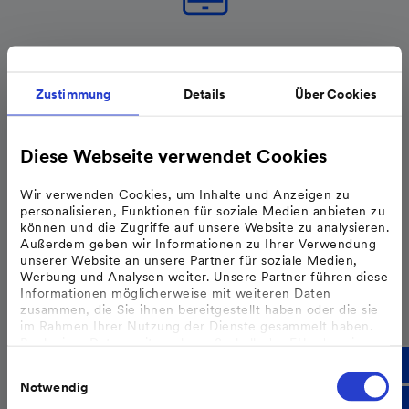
Telefon
Zustimmung
Details
Über Cookies
Sie haben Interesse an einer eigenen Ladesäule?
0621 - 290 1790
Diese Webseite verwendet Cookies
Mo - Fr von 8 bis 17 Uhr
Wir verwenden Cookies, um Inhalte und Anzeigen zu
personalisieren, Funktionen für soziale Medien anbieten zu
Sie haben technische Fragen zu unseren öffentlichen
können und die Zugriffe auf unsere Website zu analysieren.
Außerdem geben wir Informationen zu Ihrer Verwendung
Ladesäulen?
unserer Website an unsere Partner für soziale Medien,
Werbung und Analysen weiter. Unsere Partner führen diese
0800 - 688 688 0
Informationen möglicherweise mit weiteren Daten
Mo - Fr von 8 bis 17 Uhr
zusammen, die Sie ihnen bereitgestellt haben oder die sie
im Rahmen Ihrer Nutzung der Dienste gesammelt haben.
Bzgl. einer Datenweitergabe außerhalb der EU oder eines
sicheren Drittlands weisen wir darauf hin, dass Sie nur
Einwilligungsauswahl
erfolgt, wenn Sie uns dazu Ihre Einwilligung erteilt haben
Notwendig
und dass die Verarbeitung der Daten im Einklang mit den
Feststellungen aus dem Gerichtsurteil des Europäischen