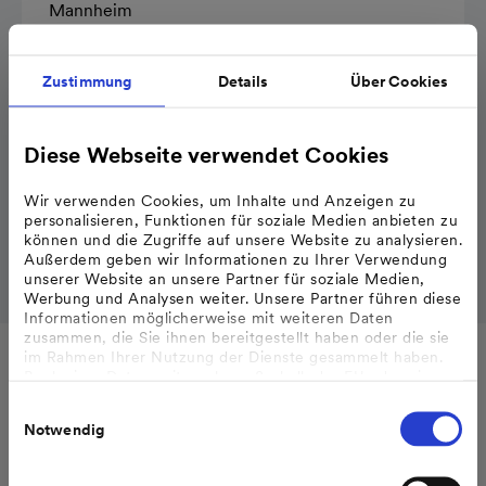
Mannheim
Alle Informationen
Zustimmung
Details
Über Cookies
Diese Webseite verwendet Cookies
Nachhaltig­keits­kennzahlen Geschäfts­jahr
2025
Wir verwenden Cookies, um Inhalte und Anzeigen zu
Veröffentlicht am 28.01.2026
personalisieren, Funktionen für soziale Medien anbieten zu
können und die Zugriffe auf unsere Website zu analysieren.
Download
Außerdem geben wir Informationen zu Ihrer Verwendung
unserer Website an unsere Partner für soziale Medien,
Werbung und Analysen weiter. Unsere Partner führen diese
Informationen möglicherweise mit weiteren Daten
zusammen, die Sie ihnen bereitgestellt haben oder die sie
im Rahmen Ihrer Nutzung der Dienste gesammelt haben.
Pressemitteilungen
Bzgl. einer Datenweitergabe außerhalb der EU oder eines
sicheren Drittlands weisen wir darauf hin, dass Sie nur
Einwilligungsauswahl
erfolgt, wenn Sie uns dazu Ihre Einwilligung erteilt haben
Notwendig
und dass die Verarbeitung der Daten im Einklang mit den
Feststellungen aus dem Gerichtsurteil des Europäischen
Gerichtshofes vom 16.07.2020 (Fall C-311/18), sogenanntes