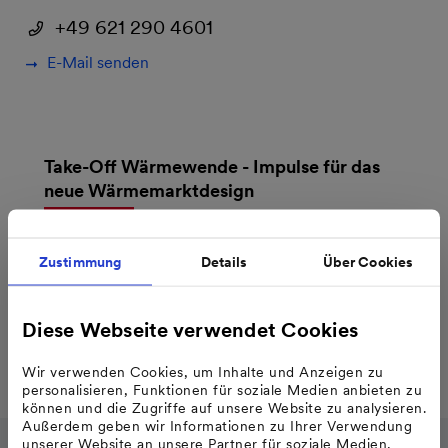
+49 621 290 4601
E-Mail senden
Take-Off Wärmewende - Impulse für das
neue Wärmemarktdesign
Gemeinsame Studie von IFEU,
ECOFYS und MVV, Dezember
Zustimmung
Details
Über Cookies
2018
Download
Diese Webseite verwendet Cookies
Wir verwenden Cookies, um Inhalte und Anzeigen zu
personalisieren, Funktionen für soziale Medien anbieten zu
können und die Zugriffe auf unsere Website zu analysieren.
Außerdem geben wir Informationen zu Ihrer Verwendung
unserer Website an unsere Partner für soziale Medien,