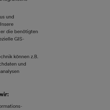
Bus und
Unsere
er die benötigten
zielle GIS-
hnik können z.B.
chdaten und
nanalysen
ir:
ormations-