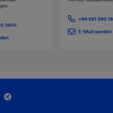
ngen
+49 621 290 1
90 1800
E-Mail senden
nden