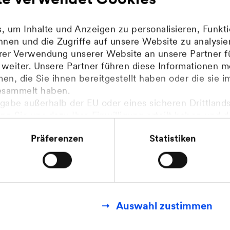
ation
 um Inhalte und Anzeigen zu personalisieren, Funkti
nen und die Zugriffe auf unsere Website zu analys
hrer Verwendung unserer Website an unsere Partner f
eiter. Unsere Partner führen diese Informationen m
n, die Sie ihnen bereitgestellt haben oder die sie 
rmanagement mit dem
esammelt haben.
gabe außerhalb der EU oder eines sicheren Drittlands
tionssystem der MVV
enn Sie uns dazu Ihre Einwilligung erteilt haben und 
mit den Feststellungen aus dem Gerichtsurteil des Eu
Präferenzen
Statistiken
.2020 (Fall C-311/18), sogenanntes Schrems II Urteil 
 sich schnell einen präzisen und räumlichen Überb
finden Sie in unseren
Datenschutzhinweisen
.
n und Entwicklung von Grundwasservorkommen, Sch
aten aus verschiedenen Messstationen verschaffe
öglichen wir Ihnen, von der GIS-Technologie auch 
ei verlassen Sie sich auf unsere jahrelange Erfahr
Auswahl zustimmen
ystemen zum Grundwasserschutz.