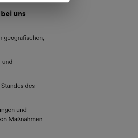
 bei uns
 geografischen,
n und
n Standes des
tungen und
g von Maßnahmen