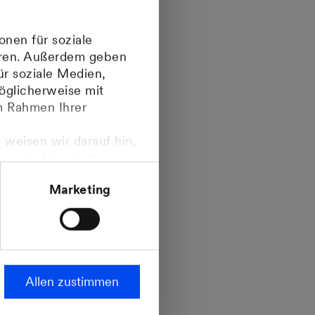
onen für soziale
ieren. Außerdem geben
ür soziale Medien,
öglicherweise mit
im Rahmen Ihrer
 weisen wir darauf hin,
dass die Verarbeitung
ropäischen
Marketing
steht.
lick über die
adstoffverbreitung
n. Als kompetente
für Ihre Projekte
ung beim Einsatz von
Allen zustimmen