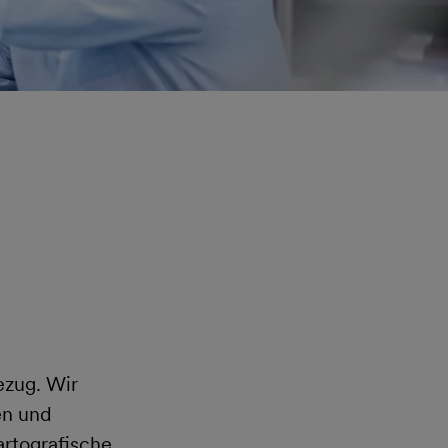
ezug. Wir
en und
rtografische