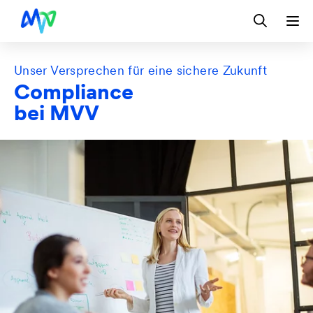
Zur Hauptnavigation springen
Zum Hauptinhalt springen
Zur Footernavigation springen
Login
Kontakt
EN
Unser Versprechen für eine sichere Zukunft
Compliance
bei MVV