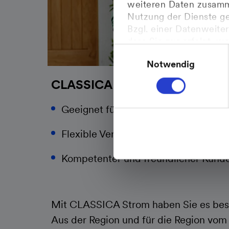
weiteren Daten zusamme
Nutzung der Dienste g
Bzgl. einer Datenweiter
dass Sie nur erfolgt, w
Einwilligungsauswahl
der Daten im Einklang 
Notwendig
Gerichtshofes vom 16.07
Weitere Informationen 
CLASSICA Strom
Geeignet für Eintarifzähler
Flexible Vertragslaufzeit
Kompetenter und freundlicher Kund
Mit CLASSICA Strom haben Sie es be
Aus der Region und für die Region vom