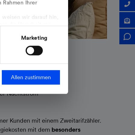
im Rahmen Ihrer
 weisen wir darauf hin,
dass die Verarbeitung
ropäischen
Marketing
steht.
m Mondschein
arifzähler
Allen zustimmen
ufzeit
ger Nachtstrom
er Kunden mit einem Zweitarifzähler.
rgiekosten mit dem
besonders