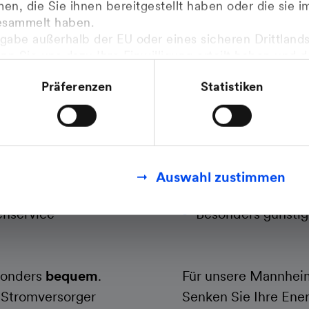
n, die Sie ihnen bereitgestellt haben oder die sie 
esammelt haben.
gabe außerhalb der EU oder eines sicheren Drittlands
enn Sie uns dazu Ihre Einwilligung erteilt haben und 
mit den Feststellungen aus dem Gerichtsurteil des Eu
Präferenzen
Statistiken
.2020 (Fall C-311/18), sogenanntes Schrems II Urteil 
finden Sie in unseren
Datenschutzhinweisen
.
CLASSICA Stro
Geeignet für Zweit
Auswahl zustimmen
Flexible Vertragsla
enservice
Besonders günsti
sonders
bequem
.
Für unsere Mannheim
 Stromversorger
Senken Sie Ihre Ene