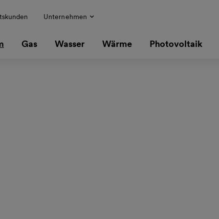
tskunden
Unternehmen
m
Gas
Wasser
Wärme
Photovoltaik
rgung Strom
 rund um die Uhr