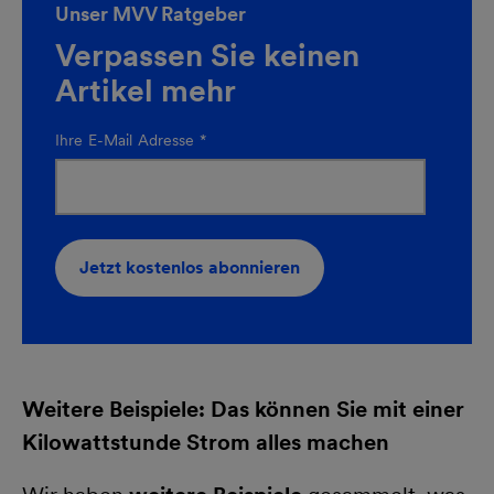
Unser MVV Ratgeber
Verpassen Sie keinen
Artikel mehr
Ihre E-Mail Adresse
*
Jetzt kostenlos abonnieren
newsletteranmeldung-
Kurz-
35434-
4WUYio
Weitere Beispiele: Das können Sie mit einer
Kilowattstunde Strom alles machen