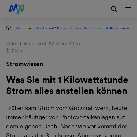
Zur Hauptnavigation springen
Zur Servicelasche springen
Zum Hauptinhalt springen
Zur Footernavigation springen
Login
Ratgeber: Strom
Was Sie mit 1 Kilowattstunde Strom alles anstellen können
Zuletzt aktualisiert: 27. März 2025
7 Min
Stromwissen
Was Sie mit 1 Kilowattstunde
Strom alles anstellen können
Früher kam Strom vom Großkraftwerk, heute
immer häufiger von Photovoltaikanlagen auf
dem eigenen Dach. Nach wie vor kommt der
Strom aus der Steckdose. Aber was kommt