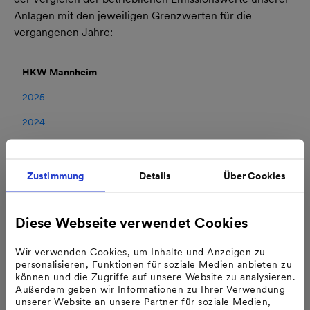
Anlagen mit den jeweiligen Grenzwerten für die
vergangenen Jahre:
HKW Mannheim
2025
2024
2023
2022
Zustimmung
Details
Über Cookies
2021
Diese Webseite verwendet Cookies
2020
2019
Wir verwenden Cookies, um Inhalte und Anzeigen zu
personalisieren, Funktionen für soziale Medien anbieten zu
2018
können und die Zugriffe auf unsere Website zu analysieren.
Außerdem geben wir Informationen zu Ihrer Verwendung
2017
unserer Website an unsere Partner für soziale Medien,