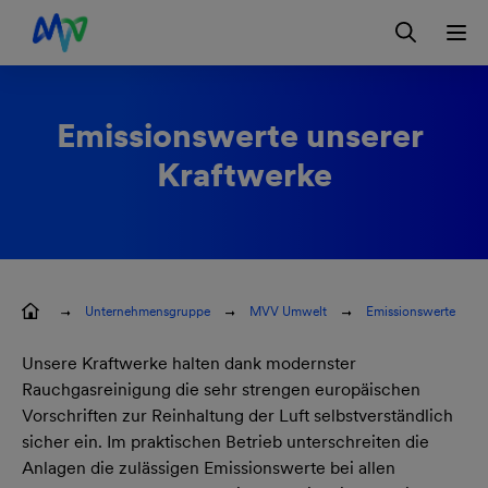
Zur Hauptnavigation springen
Zum Hauptinhalt springen
Zur Footernavigation springen
Login
Kontakt
EN
Emissionswerte unserer 
Kraftwerke
Unternehmensgruppe
MVV Umwelt
Emissionswerte
Unsere Kraftwerke halten dank modernster
Rauchgasreinigung die sehr strengen europäischen
Vorschriften zur Reinhaltung der Luft selbstverständlich
sicher ein. Im praktischen Betrieb unterschreiten die
Anlagen die zulässigen Emissionswerte bei allen