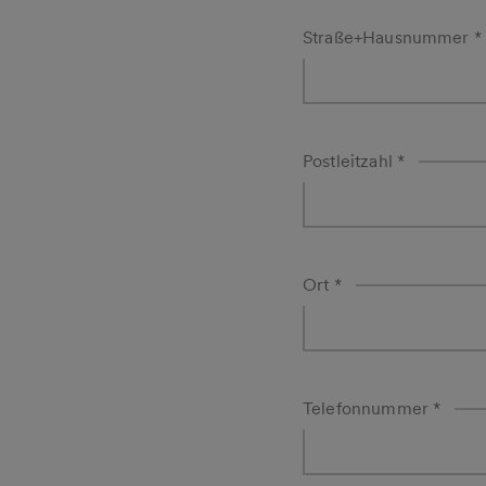
Straße+Hausnummer
*
Postleitzahl
*
b2C-
Trinkwasseranalys
Anfrage-
21852-
Ort
*
oxd9shn8jbNzQR
Telefonnummer
*