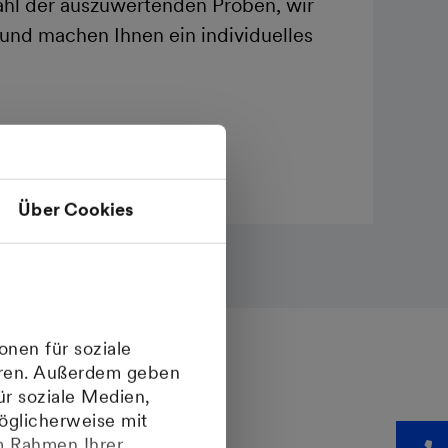
hl der auszuwertenden Proben, wir
 und machen Ihnen ein individuelles
Über Cookies
onen für soziale
ieren. Außerdem geben
ür soziale Medien,
r
öglicherweise mit
im Rahmen Ihrer