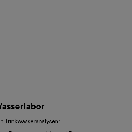
asserlabor
en Trinkwasseranalysen: