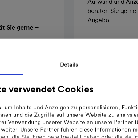
Aufwand und Anza
beraten Sie gerne
Angebot.
t Sie gerne –
Zur Bestellung
Details
te verwendet Cookies
 um Inhalte und Anzeigen zu personalisieren, Funkti
nen und die Zugriffe auf unsere Website zu analys
hrer Verwendung unserer Website an unsere Partner f
age an das MVV Wasserlabo
eiter. Unsere Partner führen diese Informationen m
n, die Sie ihnen bereitgestellt haben oder die sie 