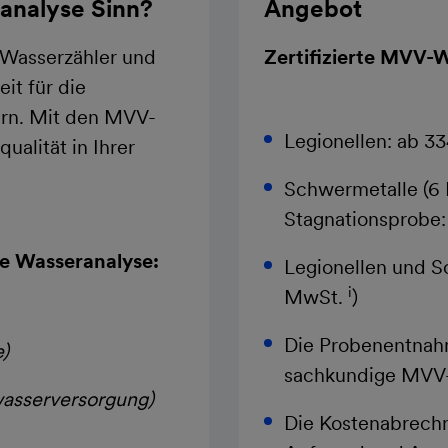
nalyse Sinn?
Angebot
Wasserzähler und
Zertifizierte MVV-
it für die
ern. Mit den MVV-
Legionellen: ab 3
alität in Ihrer
Schwermetalle (6 M
Stagnationsprobe:
ne Wasseranalyse:
Legionellen und S
i
MwSt.
)
Die Probenentnahm
)
sachkundige MVV
wasserversorgung)
Die Kostenabrechn