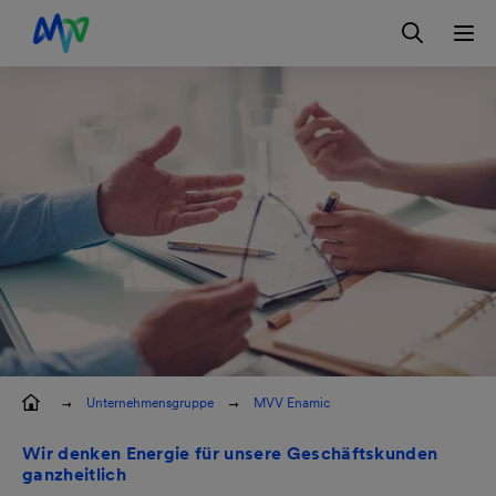
Zur Hauptnavigation springen
Zum Hauptinhalt springen
Zur Footernavigation springen
Login
Kontakt
EN
Unternehmensgruppe
MVV Enamic
Wir denken Energie für unsere Geschäftskunden
ganzheitlich