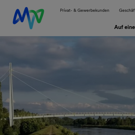
Zur Hauptnavigation springen
Zum Hauptinhalt springen
Zur Footernavigation springen
Privat- & Gewerbekunden
Geschäf
Auf eine