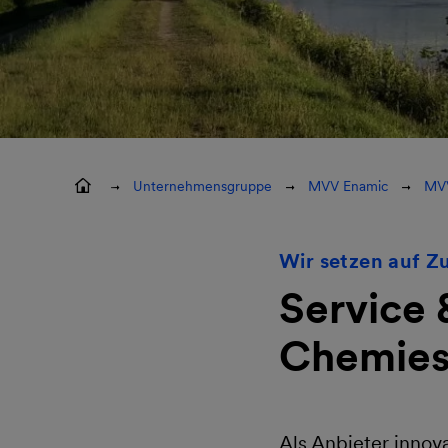
Unternehmensgruppe
MVV Enamic
MVV
Wir setzen auf Z
Service 
Chemies
Als Anbieter innov