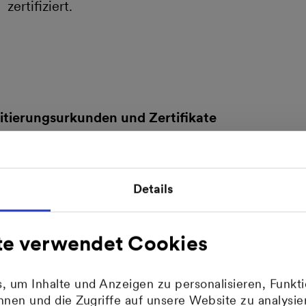
zertifiziert.
itierungsurkunden und Zertifikate
Hier
geht es zu den aktuellen Pressemitteilungen.
Details
Ausbildung
te verwendet Cookies
tgeber
Industriepark Gerstho
 um Inhalte und Anzeigen zu personalisieren, Funkti
nen und die Zugriffe auf unsere Website zu analys