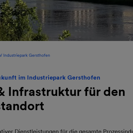
 Industriepark Gersthofen
ukunft im Industriepark Gersthofen
& Infrastruktur für den
tandort
ativer Dienstleistungen für die gesamte Prozessind