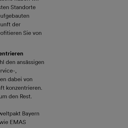
sten Standorte
aufgebauten
unft der
fitieren Sie von
entrieren
ohl den ansässigen
rvice-,
ren dabei von
ft konzentrieren.
um den Rest.
weltpakt Bayern
sowie EMAS