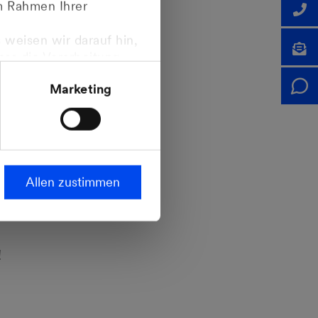
im Rahmen Ihrer
aus. Unser
 weisen wir darauf hin,
nden Themen:
dass die Verarbeitung
ropäischen
Marketing
steht.
Allen zustimmen
!