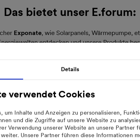
Das bietet unser E.forum:
icher
Exponate
, wie Solarpanels, Wärmepumpe, et
Energiewelten entdecken und unsere Produkte bes
h von unserem Team in unserem Kundenzentrum ans
Details
voltaikanlage funktioniert, wie Sie die eigene St
uern oder wie Sie Elektromobilität in Ihr Zuhause i
te verwendet Cookies
sgebauten
Self-Service-Bereich
können Sie direkt
rstände eingeben und Abschläge anpassen.
 um Inhalte und Anzeigen zu personalisieren, Funkti
nen und die Zugriffe auf unsere Website zu analys
gen
Veranstaltungen
stellen unsere Mitarbeiter u
hrer Verwendung unserer Website an unsere Partner f
nen Gelegenheit zum Austausch.
eiter. Unsere Partner führen diese Informationen m