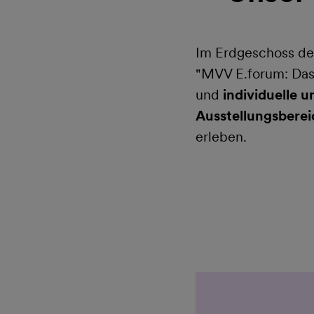
Im Erdgeschoss d
"MVV E.forum: Das 
und
individuelle 
Ausstellungsbere
erleben.