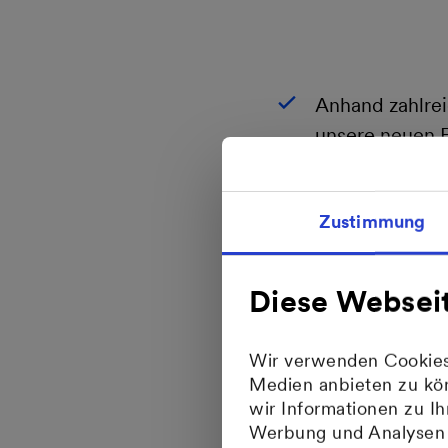
Anhand zahlre
unsere neuen 
und verstehen.
Lassen Sie sic
Zustimmung
wie eine Photo
intelligent ste
Diese Websei
In unserem au
ändern, Zähle
Wir verwenden Cookies,
Medien anbieten zu kön
Bei regelmäßi
wir Informationen zu I
und bieten Ih
Werbung und Analysen w