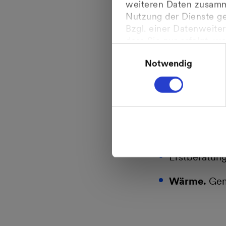
weiteren Daten zusamme
Daneben bauen
Nutzung der Dienste g
Bzgl. einer Datenweiter
freundliches T
dass Sie nur erfolgt, w
Einwilligungsauswahl
der Daten im Einklang 
Produktbera
Notwendig
Gerichtshofes vom 16.07
Weitere Informationen 
Verträge, v
Persönliche
Erstberatun
Erstberatun
Wärme.
Geme