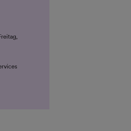
reitag,
ervices