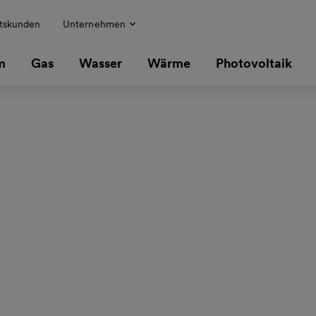
tskunden
Unternehmen
m
Gas
Wasser
Wärme
Photovoltaik
nnheim
m: Mannheim