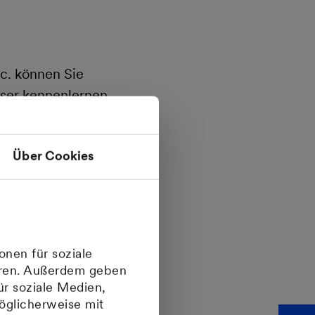
c. können Sie
ser kennenlernen
chaulich erklären,
Über Cookies
romerzeugung
ntegrieren können.
 Ihre Bankdaten
onen für soziale
ieren. Außerdem geben
nsere Lösungen vor
ür soziale Medien,
öglicherweise mit