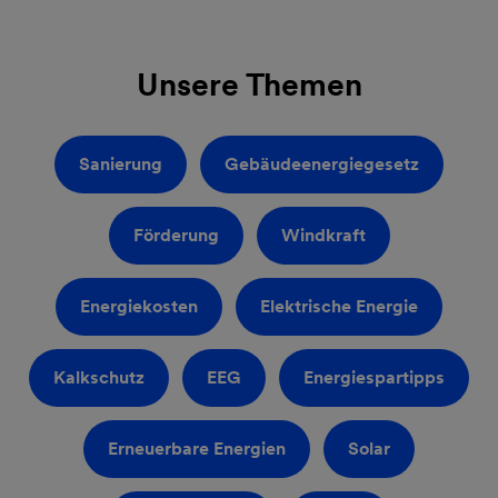
Unsere Themen
Sanierung
Gebäudeenergiegesetz
Förderung
Windkraft
Energiekosten
Elektrische Energie
Kalkschutz
EEG
Energiespartipps
Erneuerbare Energien
Solar