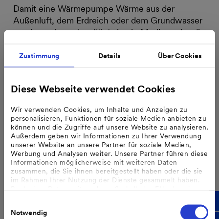
Damit eine Wärmepumpe Wärme aus der
Außenluft, dem Erdreich oder dem Grundwasser
gewinnen kann, benötigt sie ein Medium, das die
Wärmeenergie aufnimmt und transportiert – das
sogenannte Kältemittel. Dabei kommen
Zustimmung
Details
Über Cookies
unterschiedliche synthetische und natü…
Diese Webseite verwendet Cookies
#Heizen
#Förderung
#Gebäudeenergiegesetz
Wir verwenden Cookies, um Inhalte und Anzeigen zu
personalisieren, Funktionen für soziale Medien anbieten zu
können und die Zugriffe auf unsere Website zu analysieren.
Außerdem geben wir Informationen zu Ihrer Verwendung
unserer Website an unsere Partner für soziale Medien,
Werbung und Analysen weiter. Unsere Partner führen diese
Informationen möglicherweise mit weiteren Daten
zusammen, die Sie ihnen bereitgestellt haben oder die sie
im Rahmen Ihrer Nutzung der Dienste gesammelt haben.
Bzgl. einer Datenweitergabe außerhalb der EU oder eines
sicheren Drittlands weisen wir darauf hin, dass Sie nur
Einwilligungsauswahl
erfolgt, wenn Sie uns dazu Ihre Einwilligung erteilt haben
Notwendig
und dass die Verarbeitung der Daten im Einklang mit den