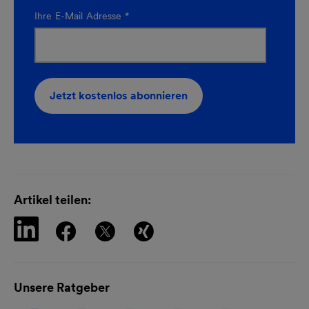
Ihre E-Mail Adresse
*
Jetzt kostenlos abonnieren
newsletteranmeldung-
Kurz-
35434-
IO3AkBDcFuJEPyTM1ebdfXai
Artikel teilen:
Unsere Ratgeber