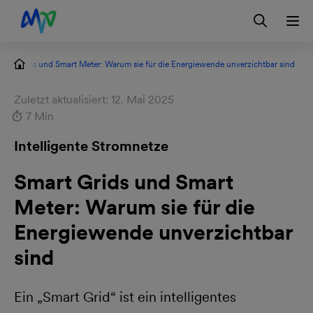
Zur Hauptnavigation springen
Zur Servicelasche springen
Zum Hauptinhalt springen
Zur Footernavigation springen
Login
mart Grids und Smart Meter: Warum sie für die Energiewende unverzichtbar sind
Zuletzt aktualisiert: 12. Mai 2025
7 Min
Intelligente Stromnetze
Smart Grids und Smart
Meter: Warum sie für die
Energiewende unverzichtbar
sind
Ein „Smart Grid“ ist ein intelligentes