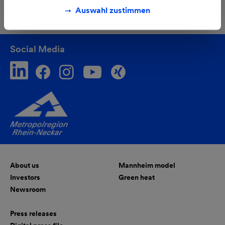
Auswahl zustimmen
Social Media
About us
Mannheim model
Investors
Green heat
Newsroom
Press releases