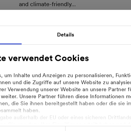
and climate-friendly…
More
Details
te verwendet Cookies
14. März 2025 | MVV
MVV: Successful balance of
 um Inhalte und Anzeigen zu personalisieren, Funkti
climate protection and
nen und die Zugriffe auf unsere Website zu analys
competitiveness
hrer Verwendung unserer Website an unsere Partner f
eiter. Unsere Partner führen diese Informationen m
n, die Sie ihnen bereitgestellt haben oder die sie 
Mannheim energy
esammelt haben.
company MVV
gabe außerhalb der EU oder eines sicheren Drittlands
enn Sie uns dazu Ihre Einwilligung erteilt haben und 
upholds its