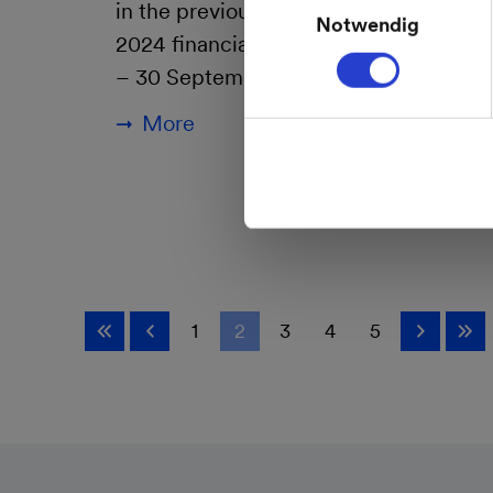
der Daten im Einklang 
in the previous year, for the past
Notwendig
Gerichtshofes vom 16.07
2024 financial year (1 October 2023
Weitere Informationen 
– 30 September 2024).…
More
1
2
3
4
5