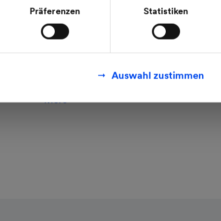
mit den Feststellungen aus dem Gerichtsurteil des Eu
#climatepositive course even in
Präferenzen
Statistiken
.2020 (Fall C-311/18), sogenanntes Schrems II Urteil 
challenging conditions – Call for
finden Sie in unseren
Datenschutzhinweisen
.
system-based approach to energy
transition – Increased pace of
investment as foundation for
Auswahl zustimmen
sustainable and profitable growth
More