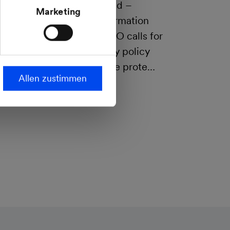
ropäischen
financial year confirmed –
Marketing
steht.
Investments in transformation
increased – MVV’s CEO calls for
forward-looking energy policy
which balances climate prote…
Allen zustimmen
More