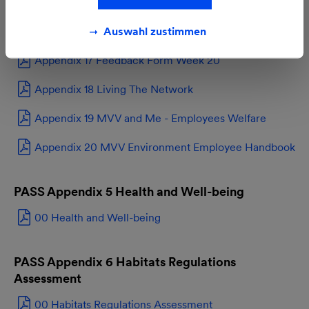
Appendix 15 Induction First Day Checklist
Auswahl zustimmen
Appendix 16 Feedback Form Week 10
Appendix 17 Feedback Form Week 20
Appendix 18 Living The Network
Appendix 19 MVV and Me - Employees Welfare
Appendix 20 MVV Environment Employee Handbook
PASS Appendix 5 Health and Well-being
00 Health and Well-being
PASS Appendix 6 Habitats Regulations
Assessment
00 Habitats Regulations Assessment