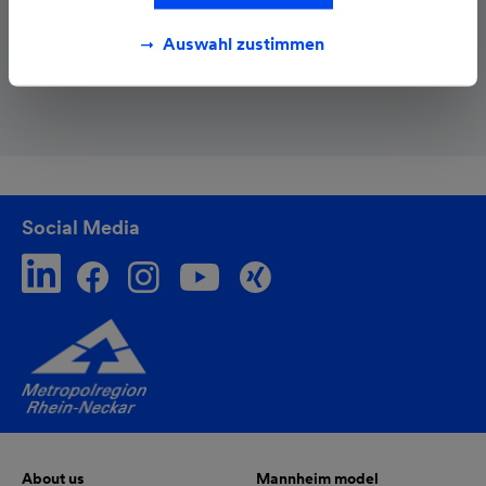
www.avantag-energy.com
Auswahl zustimmen
Social Media
About us
Mannheim model