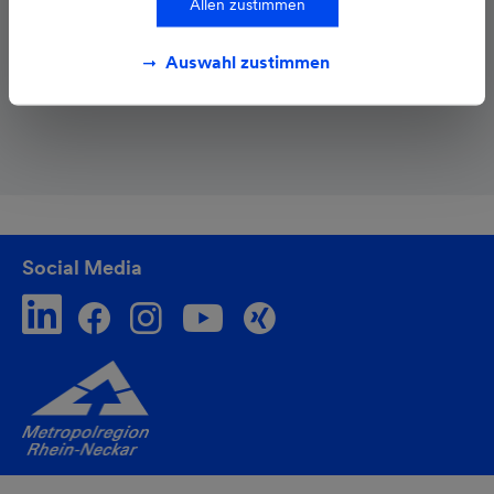
Allen zustimmen
info@
qivalo.de
www.qivalo.de
Auswahl zustimmen
Social Media