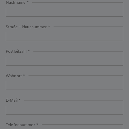
b2C-
Nachname
*
Solarberatungstermin-
Dynamics2021-
44734-
Straße + Hausnummer
*
dwuvyK
Postleitzahl
*
Wohnort
*
E-Mail
*
Telefonnummer
*