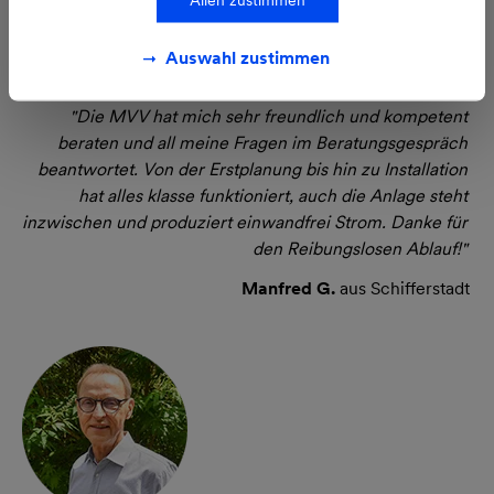
Auswahl zustimmen
"Die MVV hat mich sehr freundlich und kompetent
beraten und all meine Fragen im Beratungsgespräch
beantwortet. Von der Erstplanung bis hin zu Installation
hat alles klasse funktioniert, auch die Anlage steht
inzwischen und produziert einwandfrei Strom. Danke für
den Reibungslosen Ablauf!"
Manfred G.
aus Schifferstadt