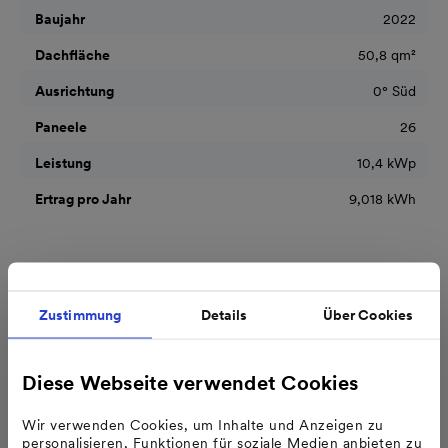
Baujahr
2022
Dachfläche
50,8 qm²
Ausrichtung
0° Süd
Paneele
26
Leistung
10,4 kWp
Ertrag pro Jahr
9,018 kWh
Das sagen unsere Kunden
Zustimmung
Details
Über Cookies
Diese Webseite verwendet Cookies
Wir verwenden Cookies, um Inhalte und Anzeigen zu
personalisieren, Funktionen für soziale Medien anbieten zu