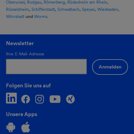
Oberursel
,
Rodgau
,
Römerberg
,
Rüdesheim am Rhein
,
Rüsselsheim
,
Schifferstadt
,
Schwalbach
,
Speyer
,
Wiesbaden
,
Wörrstadt
und
Worms
.
Newsletter
Ihre E-Mail-Adresse
Anmelden
Folgen Sie uns auf
Unsere Apps