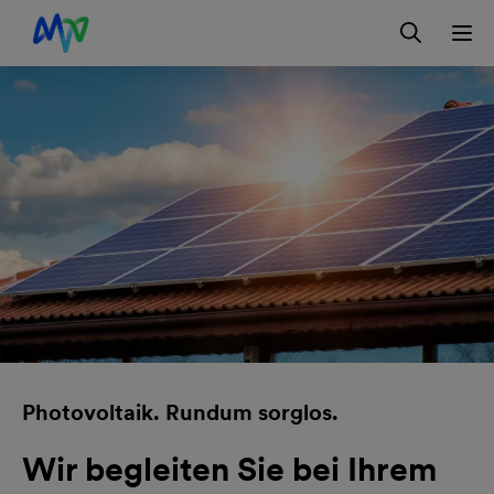
Zur Hauptnavigation springen
Zur Servicelasche springen
Zum Hauptinhalt springen
Zur Footernavigation springen
Login
Photovoltaik. Rundum sorglos.
Wir begleiten Sie bei Ihrem