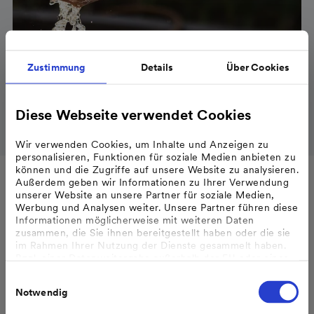
Zustimmung
Details
Über Cookies
Wasserqualität
Aktuelle Hinweise zur Sicherstellung der
Wasserqualität.
Diese Webseite verwendet Cookies
mehr erfahren
Wir verwenden Cookies, um Inhalte und Anzeigen zu
personalisieren, Funktionen für soziale Medien anbieten zu
können und die Zugriffe auf unsere Website zu analysieren.
Außerdem geben wir Informationen zu Ihrer Verwendung
unserer Website an unsere Partner für soziale Medien,
Werbung und Analysen weiter. Unsere Partner führen diese
Informationen möglicherweise mit weiteren Daten
zusammen, die Sie ihnen bereitgestellt haben oder die sie
im Rahmen Ihrer Nutzung der Dienste gesammelt haben.
Neuigkeiten
Bzgl. einer Datenweitergabe außerhalb der EU oder eines
sicheren Drittlands weisen wir darauf hin, dass Sie nur
Einwilligungsauswahl
erfolgt, wenn Sie uns dazu Ihre Einwilligung erteilt haben
Notwendig
und dass die Verarbeitung der Daten im Einklang mit den
Feststellungen aus dem Gerichtsurteil des Europäischen