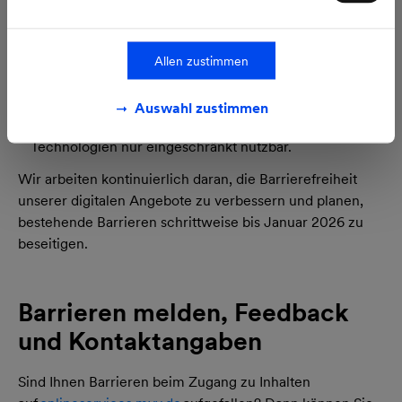
programmatisch korrekt aus, was die Nutzung mit
Hilfstechnologien wie Screenreadern erschwert.
Nicht barrierefreie PDF-Dokumente
Allen zustimmen
Einige auf der Website bereitgestellte PDF-Dateien
entsprechen noch nicht den Anforderungen an
Auswahl zustimmen
barrierefreie Dokumente und sind daher für assistive
Technologien nur eingeschränkt nutzbar.
Wir arbeiten kontinuierlich daran, die Barrierefreiheit
unserer digitalen Angebote zu verbessern und planen,
bestehende Barrieren schrittweise bis Januar 2026 zu
beseitigen.
Barrieren melden, Feedback
und Kontaktangaben
Sind Ihnen Barrieren beim Zugang zu Inhalten