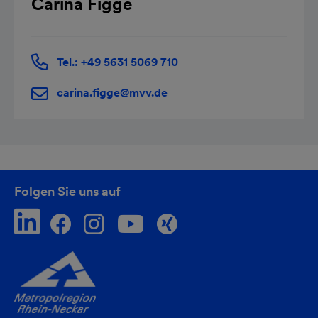
Carina Figge
Tel.: +49 5631 5069 710
carina.figge@mvv.de
Folgen Sie uns auf