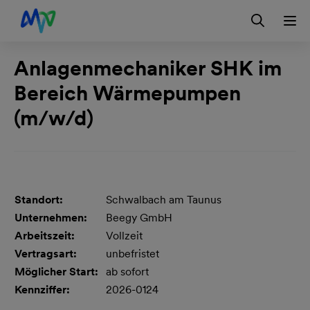
Zur Hauptnavigation springen
Zur Servicelasche springen
Zum Hauptinhalt springen
Zur Footernavigation springen
Anlagenmechaniker SHK im
Kontakt
EN
Bereich Wärmepumpen
(m/w/d)
Standort:
Schwalbach am Taunus
Unternehmen:
Beegy GmbH
Arbeitszeit:
Vollzeit
Vertragsart:
unbefristet
Möglicher Start:
ab sofort
Kennziffer:
2026-0124