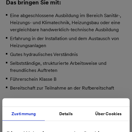
Das bringen Sie mit:
Eine abgeschlossene Ausbildung im Bereich Sanitär-,
Heizungs- und Klimatechnik, Heizungsbau oder eine
vergleichbare handwerklich-technische Ausbildung
Erfahrung in der Installation und dem Austausch von
Heizungsanlagen
Gutes hydraulisches Verständnis
Selbstständige, strukturierte Arbeitsweise und
freundliches Auftreten
Führerschein Klasse B
Bereitschaft zur Teilnahme an der Rufbereitschaft
Das bieten wir Ihnen:
Zustimmung
Details
Über Cookies
Unbefristeter Arbeitsvertrag und zukunftssicherer Job