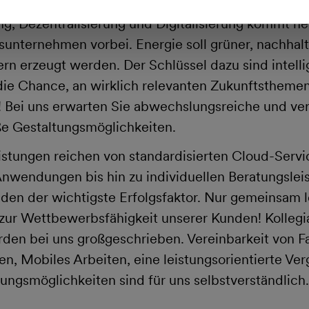
g, Dezentralisierung und Digitalisierung kommt he
unternehmen vorbei. Energie soll grüner, nachhalt
n erzeugt werden. Der Schlüssel dazu sind intell
die Chance, an wirklich relevanten Zukunftsthemen
 Bei uns erwarten Sie abwechslungsreiche und ve
e Gestaltungsmöglichkeiten.
istungen reichen von standardisierten Cloud-Servi
nwendungen bis hin zu individuellen Beratungslei
den der wichtigste Erfolgsfaktor. Nur gemeinsam l
 zur Wettbewerbsfähigkeit unserer Kunden! Kollegia
en bei uns großgeschrieben. Vereinbarkeit von Fa
ten, Mobiles Arbeiten, eine leistungsorientierte Ve
lungsmöglichkeiten sind für uns selbstverständlich.