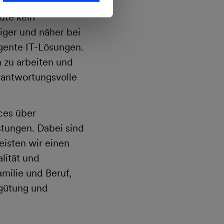
ute kein
iger und näher bei
igente IT-Lösungen.
 zu arbeiten und
rantwortungsvolle
ces über
stungen. Dabei sind
eisten wir einen
lität und
milie und Beruf,
rgütung und