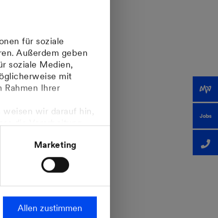
onen für soziale
er eine
ieren. Außerdem geben
ür soziale Medien,
öglicherweise mit
im Rahmen Ihrer
 weisen wir darauf hin,
dass die Verarbeitung
nt
ropäischen
Marketing
steht.
en/Lösungen
Allen zustimmen