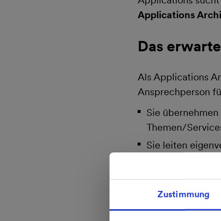
Applications sucht
Applications Arch
Das erwartet
Als Applications A
Ansprechperson für
Sie übernehmen 
Themen/Services
Sie leiten eigen
Entwicklungs- u
Sie übernehmen i
Zustimmung
Sie steuern die 