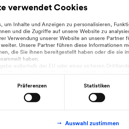
te verwendet Cookies
Sie mit:
 um Inhalte und Anzeigen zu personalisieren, Funkti
Studium der Informatik, Wirtschaftsinformatik od
nen und die Zugriffe auf unsere Website zu analys
alifikation
hrer Verwendung unserer Website an unsere Partner f
eiter. Unsere Partner führen diese Informationen m
chlägige Berufserfahrung
n, die Sie ihnen bereitgestellt haben oder die sie 
n SAP Modulen FI und CO
esammelt haben.
gabe außerhalb der EU oder eines sicheren Drittlands
von Vorteil
enn Sie uns dazu Ihre Einwilligung erteilt haben und 
 fachlichen Koordination und im Projektmanageme
mit den Feststellungen aus dem Gerichtsurteil des Eu
Präferenzen
Statistiken
.2020 (Fall C-311/18), sogenanntes Schrems II Urteil 
 Konzeption und Integration von SAP-Architektur
finden Sie in unseren
Datenschutzhinweisen
.
h- und gute Englischkenntnisse
n Sie sich freuen:
Auswahl zustimmen