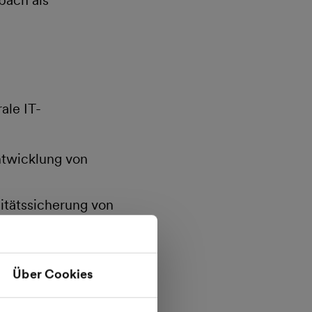
nbach als
ale IT-
ntwicklung von
itätssicherung von
ntwortung
Über Cookies
ister