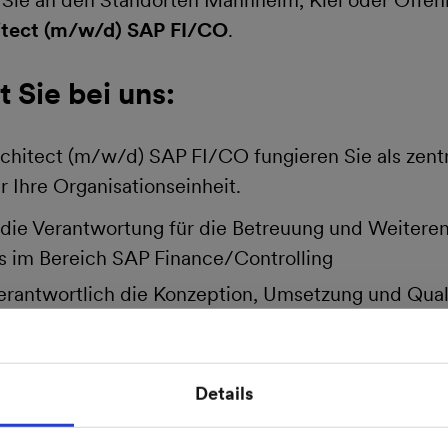
 Sie an den Standorten Mannheim, Kiel oder Offe
itect (m/w/d) SAP FI/CO
.
 Sie bei uns:
rchitect (m/w/d) SAP FI/CO fungieren Sie als zentr
 Ihre Organisationseinheit.
die Verantwortung für die Betreuung und Weitere
 im Bereich SAP Finance/Controlling
verantwortlich die Konzeption, Umsetzung und Qual
nd Customizing-Aufgaben
n Projekten als Projekt-/Teilprojektleiter*in Vera
Details
im Themengebiet eingesetzten externen IT-Dienstle