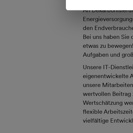
An Dekarbonisierun
Energieversorgungs
den Endverbraucher
Bei uns haben Sie 
etwas zu bewegen!
Aufgaben und groß
Unsere IT-Dienstle
eigenentwickelte A
unsere Mitarbeiten
wertvollen Beitrag
Wertschätzung werd
flexible Arbeitszei
vielfältige Entwick