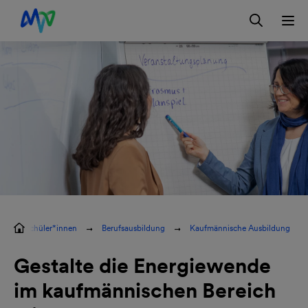
Zur Hauptnavigation springen
Zur Servicelasche springen
Zum Hauptinhalt springen
Zur Footernavigation springen
Kontakt
EN
Schüler*innen
Berufsausbildung
Kaufmännische Ausbildung
Gestalte die Energiewende
im kaufmännischen Bereich