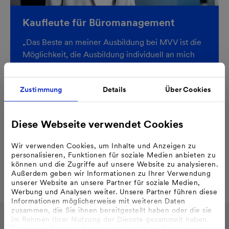
Kaufleute für Büromanagement
„Das Beste an meiner Ausbildung bei MVV ist die
Möglichkeit, die Ausbildung individuell an mich
anzupassen und schon von Anfang an gefördert zu
werden. Zum Beispiel mit dem Zusatzangebot der
Zustimmung
Details
Über Cookies
Talentgruppe.“
Maria Pia Lauricella
Diese Webseite verwendet Cookies
Auszubildende Kauffrau für Büromanagement
Wir verwenden Cookies, um Inhalte und Anzeigen zu
personalisieren, Funktionen für soziale Medien anbieten zu
können und die Zugriffe auf unsere Website zu analysieren.
Das erwartet Dich bei Deiner Ausbildung
Außerdem geben wir Informationen zu Ihrer Verwendung
unserer Website an unsere Partner für soziale Medien,
Werbung und Analysen weiter. Unsere Partner führen diese
Informationen möglicherweise mit weiteren Daten
zusammen, die Sie ihnen bereitgestellt haben oder die sie
im Rahmen Ihrer Nutzung der Dienste gesammelt haben.
Bzgl. einer Datenweitergabe außerhalb der EU oder eines