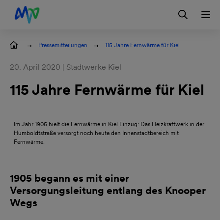
Zur Hauptnavigation springen
Zum Hauptinhalt springen
Zur Footernavigation springen
Login
Kontakt
EN
Pressemitteilungen
115 Jahre Fernwärme für Kiel
20. April 2020 | Stadtwerke Kiel
115 Jahre Fernwärme für Kiel
Bild
herunterladen
Im Jahr 1905 hielt die Fernwärme in Kiel Einzug: Das Heizkraftwerk in der
Humboldtstraße versorgt noch heute den Innenstadtbereich mit
Fernwärme.
1905 begann es mit einer
Versorgungsleitung entlang des Knooper
Wegs