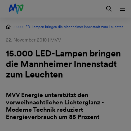
Zur Hauptnavigation springen
Zum Hauptinhalt springen
Zur Footernavigation springen
Login
Kontakt
EN
en
15.000 LED-Lampen bringen die Mannheimer Innenstadt zum Leuchten
22. November 2010 | MVV
15.000 LED-Lampen bringen
die Mannheimer Innenstadt
zum Leuchten
MVV Energie unterstützt den
vorweihnachtlichen Lichterglanz -
Moderne Technik reduziert
Energieverbrauch um 85 Prozent