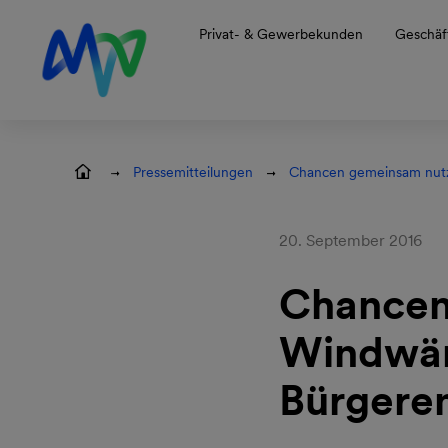
Zur Hauptnavigation springen
Zum Hauptinhalt springen
Zur Footernavigation springen
Privat- & Gewerbekunden
Geschäf
Pressemitteilungen
Chancen gemeinsam nutze
20. September 2016
Chancen
Windwärt
Bürgeren