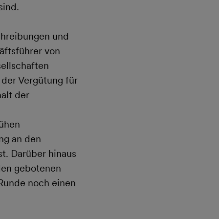
ind.
schreibungen und
äftsführer von
ellschaften
 der Vergütung für
alt der
rühen
ng an den
t. Darüber hinaus
 den gebotenen
 Runde noch einen