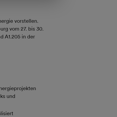
rgie vorstellen.
rg vom 27. bis 30.
d A1.205 in der
nergieprojekten
rks und
isiert