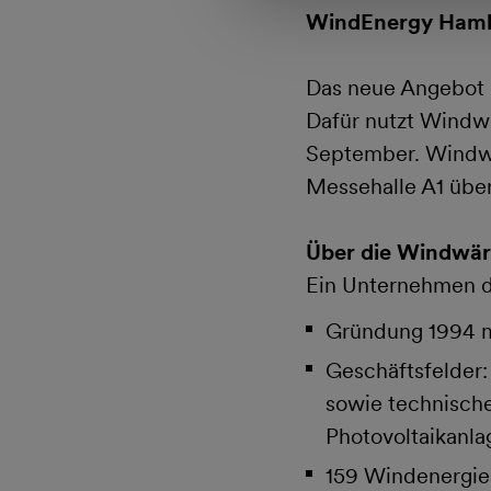
WindEnergy Hambu
Das neue Angebot 
Dafür nutzt Windw
September. Windwär
Messehalle A1 über
Über die Windwä
Ein Unternehmen 
Gründung 1994 m
Geschäftsfelder:
sowie technisch
Photovoltaikanla
159 Windenergiea