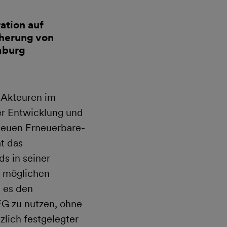
ation auf
cherung von
mburg
 Akteuren im
er Entwicklung und
neuen Erneuerbare-
t das
s in seiner
n möglichen
 es den
EG zu nutzen, ohne
zlich festgelegter