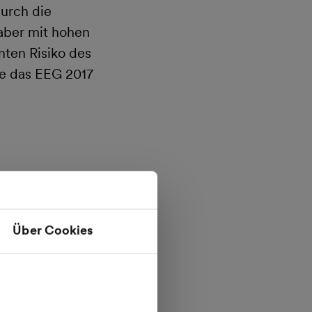
durch die
aber mit hohen
nten Risiko des
ie das EEG 2017
ooperationen an,
sschreibung zu
e, dass auch in
Über Cookies
t", so Lothar
schreibung
terlegen. Wer trägt
ternen Gründen