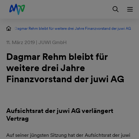
Zur Hauptnavigation springen
Zum Hauptinhalt springen
Zur Footernavigation springen
Login
Kontakt
EN
en
Dagmar Rehm bleibt für weitere drei Jahre Finanzvorstand der juwi AG
11. März 2019 | JUWI GmbH
Dagmar Rehm bleibt für
weitere drei Jahre
Finanzvorstand der juwi AG
Aufsichtsrat der juwi AG verlängert
Vertrag
Auf seiner jüngsten Sitzung hat der Aufsichtsrat der juwi