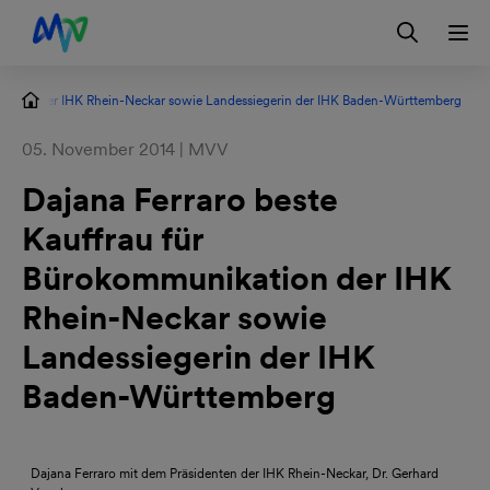
Zur Hauptnavigation springen
Zum Hauptinhalt springen
Zur Footernavigation springen
Login
Kontakt
EN
ikation der IHK Rhein-Neckar sowie Landessiegerin der IHK Baden-Württemberg
05. November 2014 | MVV
Dajana Ferraro beste
Kauffrau für
Bürokommunikation der IHK
Rhein-Neckar sowie
Landessiegerin der IHK
Baden-Württemberg
Dajana Ferraro mit dem Präsidenten der IHK Rhein-Neckar, Dr. Gerhard