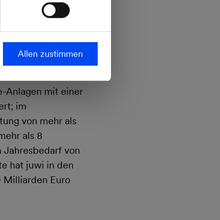
irmensitz in
e AG Partner und
Allen zustimmen
rund 850
ssungen präsent.
e-Anlagen mit einer
rt; im
tung von mehr als
mehr als 8
m Jahresbedarf von
te hat juwi in den
 Milliarden Euro