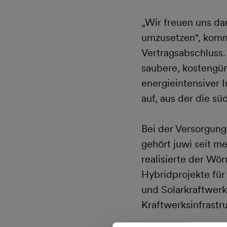
„Wir freuen uns da
umzusetzen", komme
Vertragsabschluss. 
saubere, kostengü
energieintensiver 
auf, aus der die sü
Bei der Versorgung
gehört juwi seit m
realisierte der Wö
Hybridprojekte fü
und Solarkraftwerk
Kraftwerksinfrastr