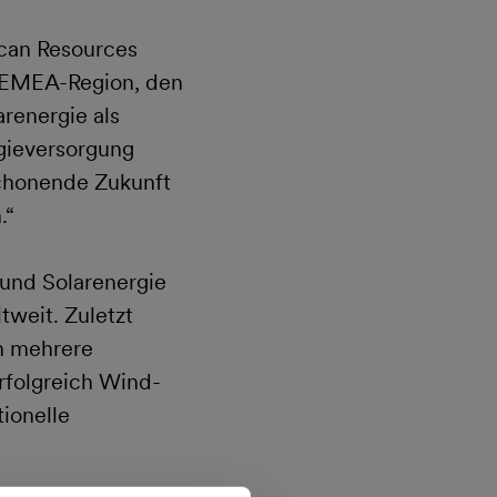
ican Resources
e EMEA-Region, den
arenergie als
gieversorgung
schonende Zukunft
.“
 und Solarenergie
weit. Zuletzt
en mehrere
rfolgreich Wind-
ionelle