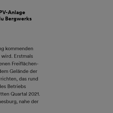
-PV-Anlage
ulu Bergwerks
nfang kommenden
wird. Erstmals
enen Freiflächen-
f dem Gelände der
richten, das rund
es Betriebs
itten Quartal 2021.
nesburg, nahe der