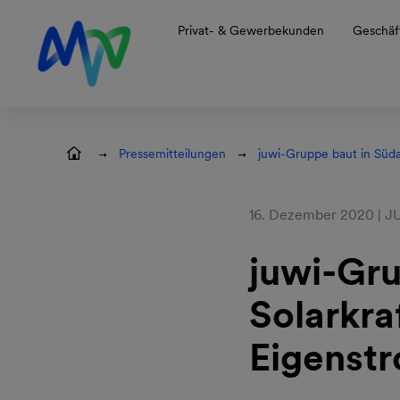
Zur Hauptnavigation springen
Zum Hauptinhalt springen
Zur Footernavigation springen
Privat- & Gewerbekunden
Geschäf
Pressemitteilungen
juwi-Gruppe baut in Süda
16. Dezember 2020 | 
juwi-Gru
Solarkra
Eigenst