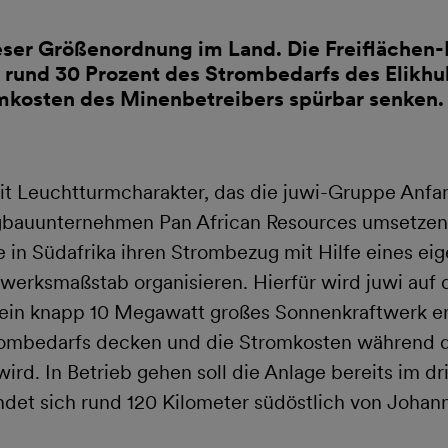
ieser Größenordnung im Land. Die Freiflächen
rund 30 Prozent des Strombedarfs des Elikh
mkosten des Minenbetreibers spürbar senken.
 mit Leuchtturmcharakter, das die juwi-Gruppe A
rgbauunternehmen Pan African Resources umsetzen 
 in Südafrika ihren Strombezug mit Hilfe eines eig
twerksmaßstab organisieren. Hierfür wird juwi au
ein knapp 10 Megawatt großes Sonnenkraftwerk er
rombedarfs decken und die Stromkosten während d
wird. In Betrieb gehen soll die Anlage bereits im dr
det sich rund 120 Kilometer südöstlich von Johan