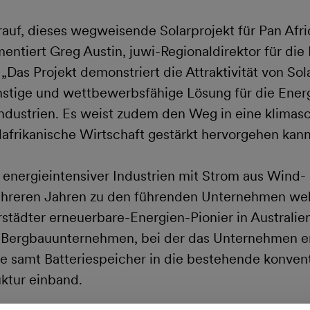
rauf, dieses wegweisende Solarprojekt für Pan Afr
ntiert Greg Austin, juwi-Regionaldirektor für di
„Das Projekt demonstriert die Attraktivität von Sol
nstige und wettbewerbsfähige Lösung für die Ener
Industrien. Es weist zudem den Weg in eine klima
dafrikanische Wirtschaft gestärkt hervorgehen kann
 energieintensiver Industrien mit Strom aus Wind-
ehreren Jahren zu den führenden Unternehmen welt
rrstädter erneuerbare-Energien-Pionier in Australi
r Bergbauunternehmen, bei der das Unternehmen e
e samt Batteriespeicher in die bestehende konvent
uktur einband.