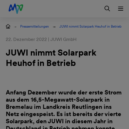
Zur Hauptnavigation springen
Zum Hauptinhalt springen
Zur Footernavigation springen
Login
Kontakt
EN
Pressemitteilungen
JUWI nimmt Solarpark Heuhof in Betrieb
22. Dezember 2022 | JUWI GmbH
JUWI nimmt Solarpark
Heuhof in Betrieb
Anfang Dezember wurde der erste Strom
aus dem 16,5-Megawatt-Solarpark in
Bremelau im Landkreis Reutlingen ins
Netz eingespeist. Es ist bereits der vierte
Solarpark, den JUWI in diesem Jahr in
Deutschland in Betrieb nehmen konnte.