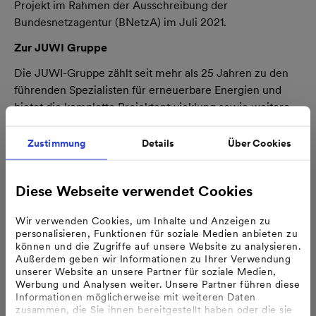
Projekt im Rahmen der Ausschreibung der
Bundesnetzagentur (BNetzA) im Juli 2021.
Zur JUWI Gruppe
Die JUWI-Gruppe zählt seit mehr als 25 Jahren zu den
führenden Spezialisten für erneuerbare Energien und
bietet die komplette Projektentwicklung sowie weitere
Dienstleistungen rund um Planung, Bau und
Betriebsführung erneuerbarer Energieanlagen an. Zu den
Zustimmung
Details
Über Cookies
Geschäftsfeldern zählen vor allem Projekte mit Wind-
und Solarenergie sowie Hybridsysteme mit Speichern für
Diese Webseite verwendet Cookies
industrielle Anwendungen.
Das Unternehmen gehört zur Mannheimer MVV Energie
Wir verwenden Cookies, um Inhalte und Anzeigen zu
AG, einem der größten kommunalen Energieversorger
personalisieren, Funktionen für soziale Medien anbieten zu
können und die Zugriffe auf unsere Website zu analysieren.
Deutschlands. JUWI hat seinen Hauptsitz in Wörrstadt
Außerdem geben wir Informationen zu Ihrer Verwendung
bei Mainz und weitere Standorte in Hannover, Brandis
unserer Website an unsere Partner für soziale Medien,
(Sachsen), Melle/Osnabrück, Stuttgart, Bochum und in
Werbung und Analysen weiter. Unsere Partner führen diese
Informationen möglicherweise mit weiteren Daten
Franken. Im Sommer 2022 wurde die Windwärts Energie
zusammen, die Sie ihnen bereitgestellt haben oder die sie