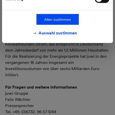
Bislang hat juwi im Windbereich rund 840 Windenergie-
Anlagen mit einer Leistung von knapp 1.800 Megawatt an
über 100 Standorten realisiert; im Solarsegment sind es
Allen zustimmen
mehr als 1.500 PV-Anlagen mit einer Gesamtleistung von
rund 1.400 Megawatt. Diese Energieanlagen erzeugen
Auswahl zustimmen
zusammen pro Jahr rund sechs Milliarden
Kilowattstunden Strom; das entspricht in Deutschland
dem Jahresbedarf von mehr als 1,5 Millionen Haushalten.
Für die Realisierung der Energieprojekte hat juwi in den
vergangenen 18 Jahren insgesamt ein
Investitionsvolumen von über sechs Milliarden Euro
initiiert.
Für Fragen und weitere Informationen
juwi-Gruppe
Felix Wächter
Pressesprecher
Tel. +49. (0)6732. 96 57-1244