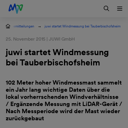
Zur Hauptnavigation springen
Zum Hauptinhalt springen
Zur Footernavigation springen
Login
Kontakt
EN
Pressemitteilungen
juwi startet Windmessung bei Tauberbischofsheim
25. November 2015 | JUWI GmbH
juwi startet Windmessung
bei Tauberbischofsheim
102 Meter hoher Windmessmast sammelt
ein Jahr lang wichtige Daten über die
lokal vorherrschenden Windverhältnisse
/ Ergänzende Messung mit LiDAR-Gerät /
Nach Messperiode wird der Mast wieder
zurückgebaut