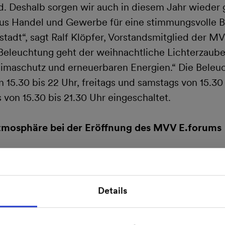
d. Deshalb sorgen wir auch in diesem Jahr wiede
aus Handel und Gewerbe für eine stimmungsvolle B
adt“, sagt Ralf Klöpfer, Vorstandsmitglied der MV
Beleuchtung geht der weihnachtliche Lichterzaube
Klimaschutz und erneuerbaren Energien.“ Die Beleu
n 15.30 bis 22 Uhr, freitags und samstags von 15.30
 von 15.30 bis 21.30 Uhr eingeschaltet.
tmosphäre bei der Eröffnung des MVV E.forums
 ist auch bei der offiziellen Eröffnung des neue
aus des Mannheimer Energieunternehmens am Sam
u spüren. Die Besucher können frisch geschlagene 
Details
erwerben – solange der Vorrat reicht. Mit einem 
 das leibliche Wohl bestens gesorgt. Und für vergn