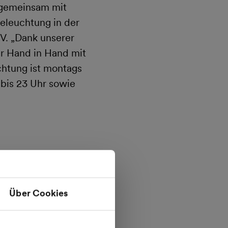
r gemeinsam mit
eleuchtung in der
V. „Dank unserer
r Hand in Hand mit
chtung ist montags
 bis 23 Uhr sowie
n MVV E. forums im
stag, 7. Dezember
Tannenbäume für
Über Cookies
weihnachtlichen
ügliche