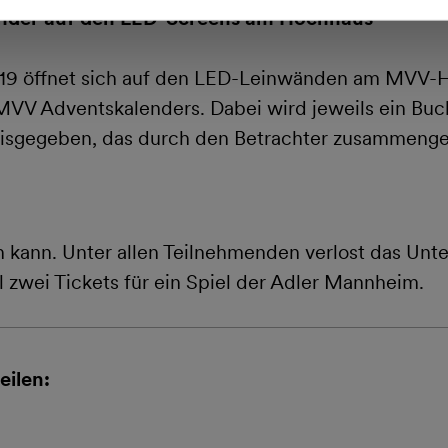
nder auf den LED-Screens am Hochhaus
19 öffnet sich auf den LED-Leinwänden am MVV-
MVV Adventskalenders. Dabei wird jeweils ein Buc
isgegeben, das durch den Betrachter zusammenges
 kann. Unter allen Teilnehmenden verlost das Unt
l zwei Tickets für ein Spiel der Adler Mannheim.
eilen: