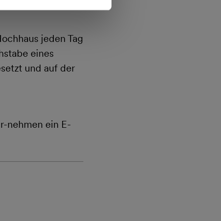
Hochhaus jeden Tag
hstabe eines
etzt und auf der
er-nehmen ein E-