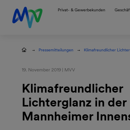
Zur Hauptnavigation springen
Zum Hauptinhalt springen
Zur Footernavigation springen
Privat- & Gewerbekunden
Geschäf
Pressemitteilungen
Klimafreundlicher Lichte
19. November 2019 | MVV
Klimafreundlicher
Lichterglanz in der
Mannheimer Innen