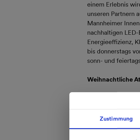
einem Erlebnis wir
unseren Partnern 
Mannheimer Innenst
nachhaltigen LED-
Energieeffizienz, 
bis donnerstags vo
sonn- und feiertags
Weihnachtliche A
Weihnachtsstimmung
Verwaltungshochh
2019, ab 11 Uhr, z
Zustimmung
einen guten Zweck 
Imbiss ist auch für