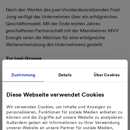
Nach den Worten des juwi-Vorstandsvorsitzenden Fred
Jung verfügt das Unternehmen über ein erfolgreiches
Geschäftsmodell. Mit der Ende letzten Jahres
geschaffenen Partnerschaft mit der Mannheimer MVV
Energie seien die Weichen für eine erfolgreiche
Weiterentwicklung des Unternehmens gestellt.
Zur juwi-Gruppe
juwi zählt zu den führenden Spezialisten für erneuerbare
Energien mit starker regionaler Präsenz und bietet die
Zustimmung
Details
Über Cookies
komplette Projektentwicklung sowie weitere
Dienstleistungen rund um den Bau und die
Betriebsführung erneuerbarer Energieanlagen an. Zu den
Diese Webseite verwendet Cookies
Geschäftsfeldern der juwi-Gruppe zählen vor allem
Wir verwenden Cookies, um Inhalte und Anzeigen zu
Projekte mit Wind- und Solarenergie.
personalisieren, Funktionen für soziale Medien anbieten zu
können und die Zugriffe auf unsere Website zu analysieren.
Gegründet wurde juwi 1996 von Fred Jung und Matthias
Außerdem geben wir Informationen zu Ihrer Verwendung
unserer Website an unsere Partner für soziale Medien,
Willenbacher in Rheinland-Pfalz; die beiden