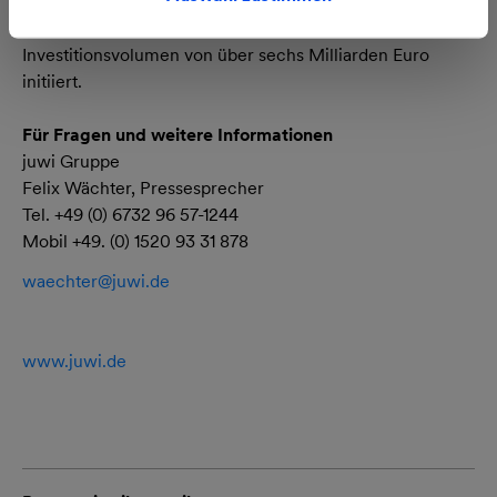
Für die Realisierung der Energieprojekte hat juwi in den
vergangenen 18 Jahren insgesamt ein
Investitionsvolumen von über sechs Milliarden Euro
initiiert.
Für Fragen und weitere Informationen
juwi Gruppe
Felix Wächter, Pressesprecher
Tel. +49 (0) 6732 96 57-1244
Mobil +49. (0) 1520 93 31 878
waechter@
juwi.de
www.juwi.de