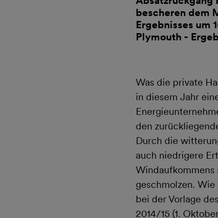
Absatzrückgang 
bescheren dem M
Ergebnisses um 1
Plymouth - Ergeb
Was die private Ha
in diesem Jahr ei
Energieunternehme
den zurückliegend
Durch die witteru
auch niedrigere Er
Windaufkommens si
geschmolzen. Wie
bei der Vorlage de
2014/15 (1. Oktobe