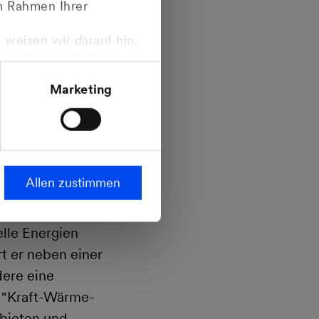
im Rahmen Ihrer
egeben. Dr. Müller:
 weisen wir darauf hin,
dass die Verarbeitung
ropäischen
Marketing
steht.
seres
 die Novelle des
ten nun weitere
, ohne dabei die
Allen zustimmen
und Umweltschutz
aben die
lle Energien
t er neben einer
dere eine
 "Kraft-Wärme-
ebieten und