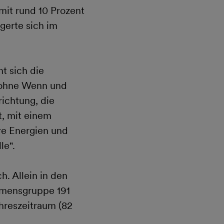
it rund 10 Prozent
gerte sich im
t sich die
 ohne Wenn und
ichtung, die
t, mit einem
re Energien und
le".
. Allein in den
hmensgruppe 191
hreszeitraum (82