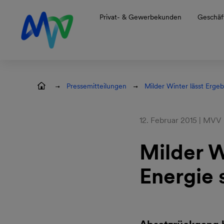
Zur Hauptnavigation springen
Zum Hauptinhalt springen
Zur Footernavigation springen
Privat- & Gewerbekunden
Geschäf
Pressemitteilungen
Milder Winter lässt Erge
12. Februar 2015 | MVV
Milder W
Energie