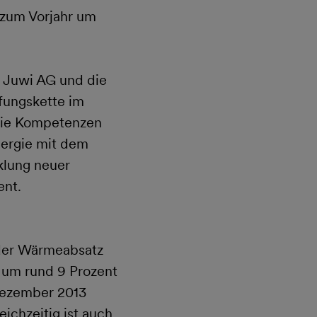
 zum Vorjahr um
r Juwi AG und die
ungskette im
 die Kompetenzen
ergie mit dem
klung neuer
ent.
 der Wärmeabsatz
 um rund 9 Prozent
Dezember 2013
ichzeitig ist auch