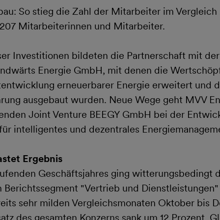
au: So stieg die Zahl der Mitarbeiter im Vergleich
207 Mitarbeiterinnen und Mitarbeiter.
r Investitionen bildeten die Partnerschaft mit de
ndwärts Energie GmbH, mit denen die Wertschöpf
ktentwicklung erneuerbarer Energie erweitert und
ührung ausgebaut wurden. Neue Wege geht MVV En
enden Joint Venture BEEGY GmbH bei der Entwic
ür intelligentes und dezentrales Energiemanagem
astet Ergebnis
laufenden Geschäftsjahres ging witterungsbedingt
 Berichtssegment "Vertrieb und Dienstleistungen"
eits sehr milden Vergleichsmonaten Oktober bis 
atz des gesamten Konzerns sank um 12 Prozent. Gle