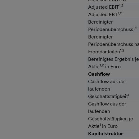
1,2
Adjusted EBIT
1,2
Adjusted EBT
Bereinigter
1,2
Periodenüberschuss
Bereinigter
Periodenüberschuss n
1,2
Fremdanteilen
Bereinigtes Ergebnis je
1,2
Aktie
in Euro
Cashflow
Cashflow aus der
laufenden
1
Geschäftstätigkeit
Cashflow aus der
laufenden
Geschäftstätigkeit je
1
Aktie
in Euro
Kapitalstruktur