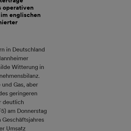
terträge
 operativen
 im englischen
ierter
rn in Deutschland
 Mannheimer
lde Witterung in
rnehmensbilanz.
 und Gas, aber
des geringeren
 deutlich
5) am Donnerstag
n Geschäftsjahres
der Umsatz