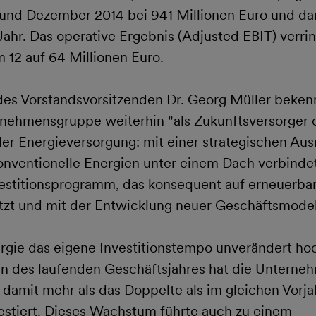
und Dezember 2014 bei 941 Millionen Euro und dam
Jahr. Das operative Ergebnis (Adjusted EBIT) verrin
 12 auf 64 Millionen Euro.
es Vorstandsvorsitzenden Dr. Georg Müller bekenn
ehmensgruppe weiterhin "als Zukunftsversorger
 Energieversorgung: mit einer strategischen Ausr
nventionelle Energien unter einem Dach verbinde
estitionsprogramm, das konsequent auf erneuerba
etzt und mit der Entwicklung neuer Geschäftsmodel
gie das eigene Investitionstempo unverändert hoch
en des laufenden Geschäftsjahres hat die Unterne
 damit mehr als das Doppelte als im gleichen Vorja
vestiert. Dieses Wachstum führte auch zu einem