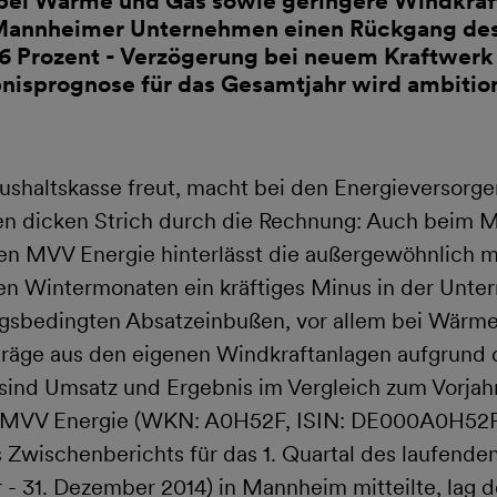
bei Wärme und Gas sowie geringere Windkraf
annheimer Unternehmen einen Rückgang des
6 Prozent - Verzögerung bei neuem Kraftwerk
nisprognose für das Gesamtjahr wird ambition
ushaltskasse freut, macht bei den Energieversorge
nen dicken Strich durch die Rechnung: Auch beim
n MVV Energie hinterlässt die außergewöhnlich mi
en Wintermonaten ein kräftiges Minus in der Unte
ngsbedingten Absatzeinbußen, vor allem bei Wärme
träge aus den eigenen Windkraftanlagen aufgrund 
nd Umsatz und Ergebnis im Vergleich zum Vorjahr
 MVV Energie (WKN: A0H52F, ISIN: DE000A0H52F
s Zwischenberichts für das 1. Quartal des laufende
r - 31. Dezember 2014) in Mannheim mitteilte, lag 