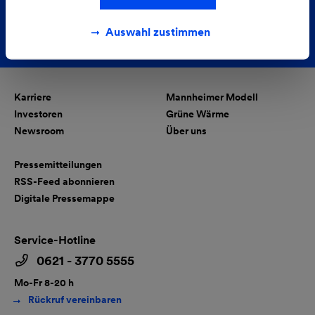
Auswahl zustimmen
Karriere
Mannheimer Modell
Investoren
Grüne Wärme
Newsroom
Über uns
Pressemitteilungen
RSS-Feed abonnieren
Digitale Pressemappe
Service-Hotline
0621 - 3770 5555
Mo-Fr 8-20 h
Rückruf vereinbaren