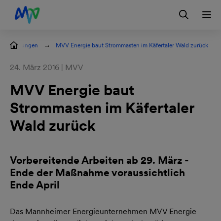
Zur Hauptnavigation springen
Zum Hauptinhalt springen
Zur Footernavigation springen
Login
Kontakt
EN
semitteilungen
MVV Energie baut Strommasten im Käfertaler Wald zurück
24. März 2016 | MVV
MVV Energie baut
Strommasten im Käfertaler
Wald zurück
Vorbereitende Arbeiten ab 29. März -
Ende der Maßnahme voraussichtlich
Ende April
Das Mannheimer Energieunternehmen MVV Energie