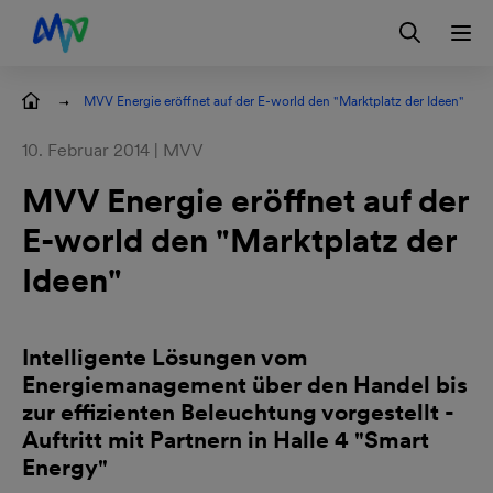
Zur Hauptnavigation springen
Zum Hauptinhalt springen
Zur Footernavigation springen
Login
Kontakt
EN
eilungen
MVV Energie eröffnet auf der E-world den "Marktplatz der Ideen"
10. Februar 2014 | MVV
MVV Energie eröffnet auf der
E-world den "Marktplatz der
Ideen"
Intelligente Lösungen vom
Energiemanagement über den Handel bis
zur effizienten Beleuchtung vorgestellt -
Auftritt mit Partnern in Halle 4 "Smart
Energy"