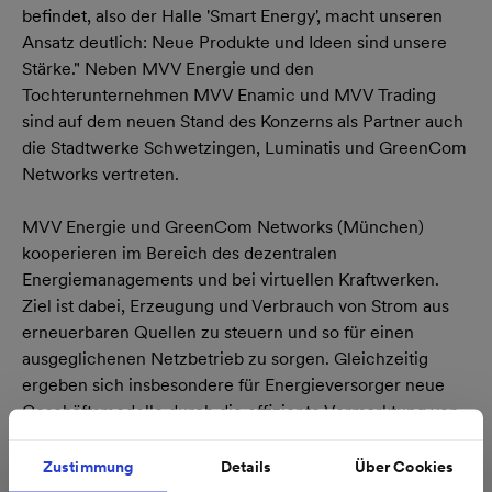
befindet, also der Halle 'Smart Energy', macht unseren
Ansatz deutlich: Neue Produkte und Ideen sind unsere
Stärke." Neben MVV Energie und den
Tochterunternehmen MVV Enamic und MVV Trading
sind auf dem neuen Stand des Konzerns als Partner auch
die Stadtwerke Schwetzingen, Luminatis und GreenCom
Networks vertreten.
MVV Energie und GreenCom Networks (München)
kooperieren im Bereich des dezentralen
Energiemanagements und bei virtuellen Kraftwerken.
Ziel ist dabei, Erzeugung und Verbrauch von Strom aus
erneuerbaren Quellen zu steuern und so für einen
ausgeglichenen Netzbetrieb zu sorgen. Gleichzeitig
ergeben sich insbesondere für Energieversorger neue
Geschäftsmodelle durch die effiziente Vermarktung von
Energie.
Zustimmung
Details
Über Cookies
MVV Trading, Energiehandelstochter der MVV Energie