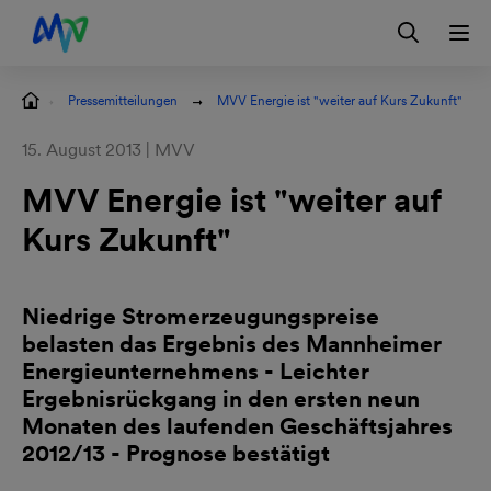
Zur Hauptnavigation springen
Zum Hauptinhalt springen
Zur Footernavigation springen
Login
Kontakt
EN
Pressemitteilungen
MVV Energie ist "weiter auf Kurs Zukunft"
15. August 2013 | MVV
MVV Energie ist "weiter auf
Kurs Zukunft"
Niedrige Stromerzeugungspreise
belasten das Ergebnis des Mannheimer
Energieunternehmens - Leichter
Ergebnisrückgang in den ersten neun
Monaten des laufenden Geschäftsjahres
2012/13 - Prognose bestätigt