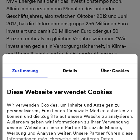
MVV Energie hält daher das Investitionstempo hoch.
Allein in den ersten neun Monaten des laufenden
Geschäftsjahres, also zwischen Oktober 2012 und Juni
2013, hat die Unternehmensgruppe 256 Millionen Euro
investiert und damit 60 Millionen Euro oder gut 30
Prozent mehr als im gleichen Vorjahreszeitraum. "Wir
investieren gezielt in Versorgungssicherheit, in Klima-
und Umweltschutz und in die Ertragskraft unseres
Unternehmens - im Interesse unserer Kunden, unserer
Anteilseigner sowie unserer Mitarbeiterinnen und
Zustimmung
Details
Über Cookies
Mitarbeiter. Als Zukunftsversorger setzen wir dabei
konsequent auf erneuerbare Energien, auf Kraft-Wärme-
Diese Webseite verwendet Cookies
Kopplung und auf Energieeffizienz." Dieser Umbau koste
jedoch Geld und brauche Zeit sowie verlässliche
Wir verwenden Cookies, um Inhalte und Anzeigen zu
energiewirtschaftliche und politische
personalisieren, Funktionen für soziale Medien anbieten zu
Rahmenbedingungen. Dr. Müller: "Wir sind damit
können und die Zugriffe auf unsere Website zu analysieren.
insgesamt weiter auf Kurs Zukunft."
Außerdem geben wir Informationen zu Ihrer Verwendung
unserer Website an unsere Partner für soziale Medien,
Werbung und Analysen weiter. Unsere Partner führen diese
Informationen möglicherweise mit weiteren Daten