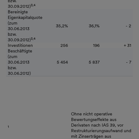
bzw.
3,4
30.09.2012)
Bereinigte
Eigenkapitalquote
(zum
35,2%
36,1%
- 2
30.06.2013
bzw.
3,4
30.09.2012)
Investitionen
256
196
+ 31
Beschäftigte
(zum
30.06.2013
5 454
5 837
- 7
bzw.
30.06.2012)
Ohne nicht operative
Bewertungseffekte aus
Derivaten nach IAS 39, vor
1
Restrukturierungsaufwand und
mit Zinserträgen aus