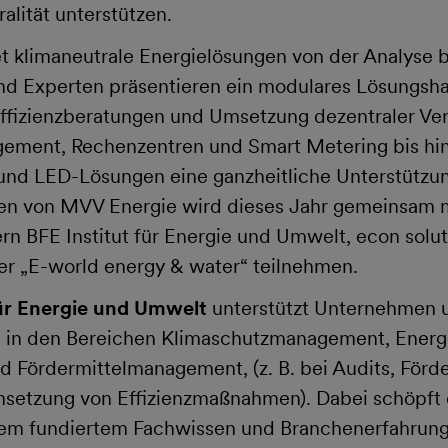
alität unterstützen.
t klimaneutrale Energielösungen von der Analyse b
nd Experten präsentieren ein modulares Lösungsha
Effizienzberatungen und Umsetzung dezentraler V
ement, Rechenzentren und Smart Metering bis hin
 und LED-Lösungen eine ganzheitliche Unterstützun
n von MVV Energie wird dieses Jahr gemeinsam m
n BFE Institut für Energie und Umwelt, econ solu
er „E-world energy & water“ teilnehmen.
für Energie und Umwelt
unterstützt Unternehmen u
n in den Bereichen Klimaschutzmanagement, Ener
nd Fördermittelmanagement, (z. B. bei Audits, För
setzung von Effizienzmaßnahmen). Dabei schöpft
gem fundiertem Fachwissen und Branchenerfahrung,