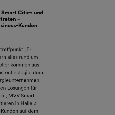
Smart Cities und
treten –
Business-Kunden
treffpunkt „E-
ern alles rund um
teller kommen aus
onstechnologie, dem
ergieunternehmen
ken Lösungen für
amic, MVV Smart
ieren in Halle 3
ss-Kunden auf dem