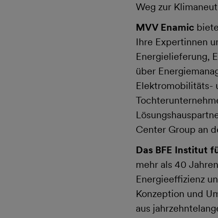
Weg zur Klimaneutr
MVV Enamic
biete
Ihre Expertinnen u
Energielieferung, 
über Energiemanag
Elektromobilitäts-
Tochterunternehme
Lösungshauspartner
Center Group an d
Das BFE Institut 
mehr als 40 Jahre
Energieeffizienz u
Konzeption und Um
aus jahrzehntelan