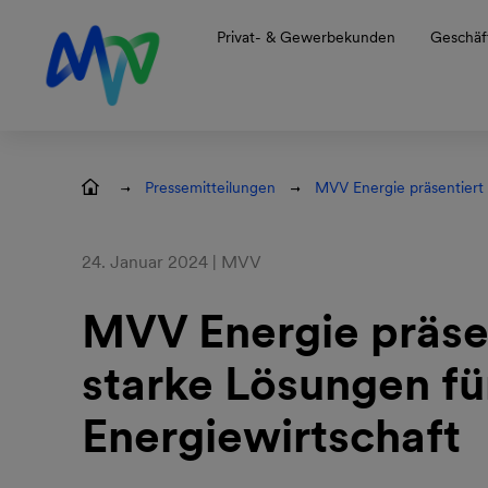
Zur Hauptnavigation springen
Zum Hauptinhalt springen
Zur Footernavigation springen
Privat- & Gewerbekunden
Geschäf
Pressemitteilungen
MVV Energie präsentiert 
24. Januar 2024 | MVV
MVV Energie präse
starke Lösungen fü
Energiewirtschaft