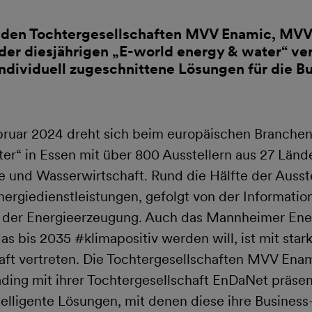
 den Tochtergesellschaften MVV Enamic, MVV 
der diesjährigen „E-world energy & water“ ver
 individuell zugeschnittene Lösungen für die 
bruar 2024 dreht sich beim europäischen Branchen
er“ in Essen mit über 800 Ausstellern aus 27 Länd
e und Wasserwirtschaft. Rund die Hälfte der Auss
ergiedienstleistungen, gefolgt von der Informati
 der Energieerzeugung. Auch das Mannheimer En
s bis 2035 #klimapositiv werden will, ist mit star
aft vertreten. Die Tochtergesellschaften MVV En
ding mit ihrer Tochtergesellschaft EnDaNet präsent
telligente Lösungen, mit denen diese ihre Busine