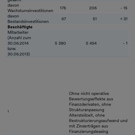
davon
176
206
- 15
Wachstumsinvestitionen
davon
67
51
+ 31
Bestandsinvestitionen
Beschäftigte
Mitarbeiter
(Anzahl zum
30.06.2014
5 380
5 454
- 1
bzw.
30.06.2013)
Ohne nicht operative
Bewertungseffekte aus
Finanzderivaten, ohne
Strukturanpassung
1
Altersteilzeit, ohne
Restrukturierungsaufwand und
mit Zinserträgen aus
Finanzierungsleasing