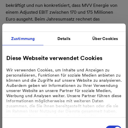
bekräftigt und nun konkretisiert, dass MVV Energie von
einem Adjusted EBIT zwischen 170 und 175 Millionen
Euro ausgeht. Beim Jahresumsatz rechnet das
Unternehmen aus heutiger Sicht mit Erlösen in etwa auf
dem Vorjahresniveau von rund vier Milliarden Euro.
Zustimmung
Details
Über Cookies
Diese Webseite verwendet Cookies
Wir verwenden Cookies, um Inhalte und Anzeigen zu
Kennzahlen des MVV Energie Konzerns
personalisieren, Funktionen für soziale Medien anbieten zu
vom 1. Oktober 2013 bis zum 30. Juni 2014
können und die Zugriffe auf unsere Website zu analysieren.
Außerdem geben wir Informationen zu Ihrer Verwendung
1.10.2013
1.10.2012
unserer Website an unsere Partner für soziale Medien,
in Mio Euro
bis
% Vorjahr
bis 30.06.2013
Werbung und Analysen weiter. Unsere Partner führen diese
30.06.2014
Informationen möglicherweise mit weiteren Daten
zusammen, die Sie ihnen bereitgestellt haben oder die sie
Umsatz und Ergebnis
im Rahmen Ihrer Nutzung der Dienste gesammelt haben.
Umsatz ohne
2 959
3 166
- 7
Bzgl. einer Datenweitergabe außerhalb der EU oder eines
Energiesteuern
sicheren Drittlands weisen wir darauf hin, dass Sie nur
Adjusted
Einwilligungsauswahl
304
341
- 11
1,2
erfolgt, wenn Sie uns dazu Ihre Einwilligung erteilt haben
EBITDA