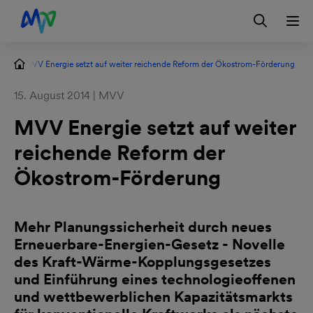
Zur Hauptnavigation springen
Zum Hauptinhalt springen
Zur Footernavigation springen
Login
Kontakt
EN
MVV Energie setzt auf weiter reichende Reform der Ökostrom-Förderung
15. August 2014 | MVV
MVV Energie setzt auf weiter
reichende Reform der
Ökostrom-Förderung
Mehr Planungssicherheit durch neues
Erneuerbare-Energien-Gesetz - Novelle
des Kraft-Wärme-Kopplungsgesetzes
und Einführung eines technologieoffenen
und wettbewerblichen Kapazitätsmarkts