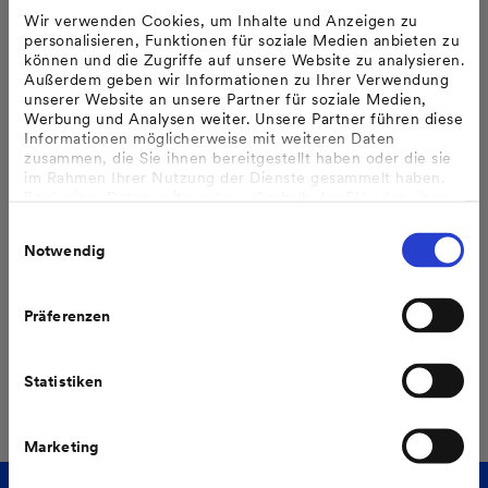
Fulst-Blei, der sein Mandat aus persönlichen Gründen
Wir verwenden Cookies, um Inhalte und Anzeigen zu
personalisieren, Funktionen für soziale Medien anbieten zu
mit Ablauf der Hauptversammlung niedergelegt hat.
können und die Zugriffe auf unsere Website zu analysieren.
Außerdem geben wir Informationen zu Ihrer Verwendung
An der Hauptversammlung nahmen in diesem Jahr rund
unserer Website an unsere Partner für soziale Medien,
Werbung und Analysen weiter. Unsere Partner führen diese
1.200 Aktionäre und Gäste teil. Sie vertraten dabei 89,6
Informationen möglicherweise mit weiteren Daten
Prozent des Grundkapitals.
zusammen, die Sie ihnen bereitgestellt haben oder die sie
im Rahmen Ihrer Nutzung der Dienste gesammelt haben.
Bzgl. einer Datenweitergabe außerhalb der EU oder eines
sicheren Drittlands weisen wir darauf hin, dass Sie nur
Pressemitteilung teilen:
Einwilligungsauswahl
erfolgt, wenn Sie uns dazu Ihre Einwilligung erteilt haben
Notwendig
und dass die Verarbeitung der Daten im Einklang mit den
Feststellungen aus dem Gerichtsurteil des Europäischen
Gerichtshofes vom 16.07.2020 (Fall C-311/18), sogenanntes
Schrems II Urteil steht.
Präferenzen
Weitere Informationen finden Sie in unseren
Datenschutzhinweisen
.
Alle Pressemeldungen
Statistiken
Marketing