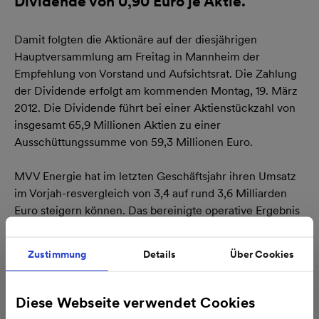
Dividende von 0,90 Euro je Aktie.
Damit folgten die Aktionäre auf der diesjährigen
Hauptversammlung am Freitag in Mannheim der
Empfehlung von Vorstand und Aufsichtsrat. Die Zahlung
der Dividende erfolgt am kommenden Montag, 19. März
2012. Die Dividende führt bei einer Aktienstückzahl von
insgesamt 65,9 Millionen Aktien zu einer
Ausschüttungssumme von 59,3 Millionen Euro.
MVV Energie hat im letzten Geschäftsjahr ihren Umsatz
im Vorjah-resvergleich von 3,4 auf rund 3,6 Milliarden
Euro steigern können. Das bereinigte operative Ergebnis
(Adjusted EBIT) war mit 242 Millionen Euro nahezu
konstant geblieben.
Zustimmung
Details
Über Cookies
Daneben hat die Hauptversammlung den
Wirtschaftsingenieur und Geologen Ralf Eisenhauer (43)
Diese Webseite verwendet Cookies
in den Aufsichtsrat gewählt. Er folgt damit Dr. Stefan