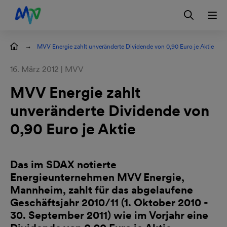
Zur Hauptnavigation springen
Zum Hauptinhalt springen
Zur Footernavigation springen
Login
Kontakt
EN
ilungen
MVV Energie zahlt unveränderte Dividende von 0,90 Euro je Aktie
16. März 2012 | MVV
MVV Energie zahlt
unveränderte Dividende von
0,90 Euro je Aktie
Das im SDAX notierte
Energieunternehmen MVV Energie,
Mannheim, zahlt für das abgelaufene
Geschäftsjahr 2010/11 (1. Oktober 2010 -
30. September 2011) wie im Vorjahr eine